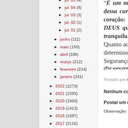
►
jul. 05
(4)
“
É um mi
►
jul. 04
(8)
dessa cu
►
jul. 03
(3)
coração:
►
jul. 02
(1)
DEUS que
►
jul. 01
(2)
tranquila
►
junho
(111)
Quanto ao 
►
maio
(150)
determin
►
abril
(186)
Segurança
►
março
(212)
(Por www.ren
►
fevereiro
(214)
►
janeiro
(241)
Postado por
►
2022
(1273)
Nenhum co
►
2021
(1593)
►
2020
(1500)
Postar um 
►
2019
(1413)
Observação: 
►
2018
(1697)
►
2017
(2116)