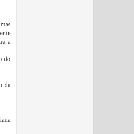
 mas
ente
ara a
o do
o da
iana