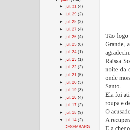
►
jul. 31
(4)
►
jul. 29
(2)
►
jul. 28
(3)
►
jul. 27
(4)
Tão logo 
►
jul. 26
(4)
Grande, a
►
jul. 25
(8)
agradecim
►
jul. 24
(1)
►
jul. 23
(1)
Raíssa So
►
jul. 22
(2)
noite da 
►
jul. 21
(5)
onde mora
►
jul. 20
(3)
Santo.
►
jul. 19
(3)
Ela foi at
►
jul. 18
(4)
roupa e de
►
jul. 17
(2)
O acusado
►
jul. 15
(9)
A recuper
▼
jul. 14
(2)
DESEMBARG
Ela chego