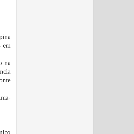
pina
s em
io na
ência
onte
eima-
nico