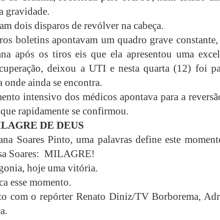
a gravidade.
ram dois disparos de revólver na cabeça.
ros boletins apontavam um quadro grave constante,
a após os tiros eis que ela apresentou uma excel
ecuperação, deixou a UTI e
nesta quarta (12)
foi p
a onde ainda se encontra.
ento intensivo dos médicos apontava para a reversã
 que rapidamente se confirmou.
ILAGRE DE DEUS
ana Soares Pinto, uma palavras define este moment
sa
Soares:
MILAGRE!
gonia, hoje uma vitória.
ica esse momento.
to com o repórter Renato Diniz/TV Borborema, Adr
a.