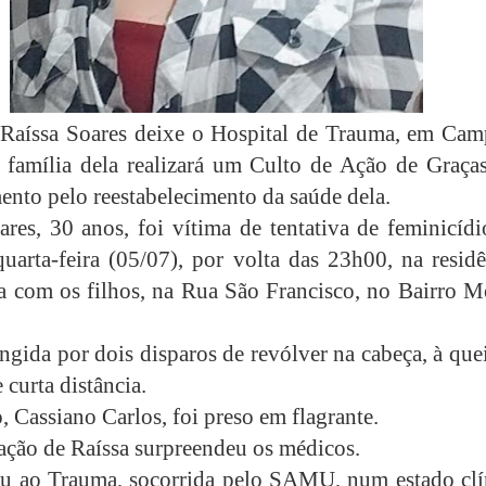
Raíssa Soares deixe o Hospital de Trauma, em Cam
 família dela realizará um Culto de Ação de Graça
ento pelo reestabelecimento da saúde dela.
ares, 30 anos, foi vítima de tentativa de feminicíd
quarta-feira (05/07), por volta das 23h00, na resid
 com os filhos, na Rua São Francisco, no Bairro M
ingida por dois disparos de revólver na cabeça, à qu
 curta distância.
, Cassiano Carlos, foi preso em flagrante.
ação de Raíssa surpreendeu os médicos.
u ao Trauma, socorrida pelo SAMU, num estado clí