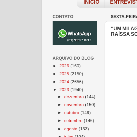
INÍCIO
ENTREVIS
CONTATO
SEXTA-FEIRA
“UM MILA
RAÍSSA S
ARQUIVO DO BLOG
►
2026
(160)
►
2025
(2150)
►
2024
(2656)
▼
2023
(1940)
►
dezembro
(144)
►
novembro
(150)
►
outubro
(149)
►
setembro
(146)
►
agosto
(133)
▼
julho
(104)