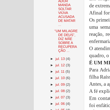
ADOR
de extrem
MANDA
SOLTAR
Afinal fo
VIÚVA
ACUSADA
Os primei
DE MATAR
...
uma seman
“UM MILAGRE
reação, r
DE DEUS”,
DIZ MÃE
enfermari
SOBRE A
RECUPERA
O atendim
ÇÃO ...
quadro, o
►
jul. 13
(4)
É UM M
►
jul. 12
(3)
Para Adri
►
jul. 11
(5)
filha
Raís
►
jul. 10
(6)
Antes, a a
►
jul. 09
(2)
A fé expl
►
jul. 08
(2)
Em conta
►
jul. 07
(3)
►
jul. 06
(4)
foi enfátic