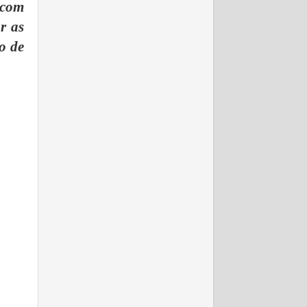
 com
r as
o de