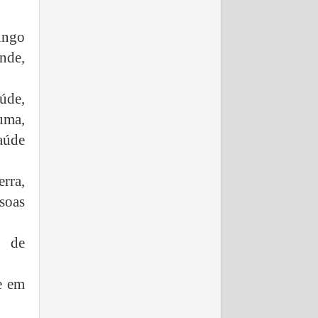
ingo
nde,
aúde,
uma,
aúde
erra,
soas
s de
e em