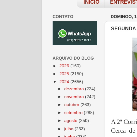
INÍCIO
ENTREVIS
CONTATO
DOMINGO, 1
SEGUNDA 
ARQUIVO DO BLOG
►
2026
(160)
►
2025
(2150)
▼
2024
(2656)
►
dezembro
(224)
►
novembro
(242)
►
outubro
(263)
►
setembro
(288)
A 2ª Corr
►
agosto
(250)
►
julho
(233)
Cerca de
►
junho
(234)