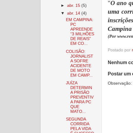
"
O ano q
►
abr. 15
(5)
uma corri
▼
abr. 14
(4)
inscriçõe
EM CAMPINA:
PC
Campina
APREENDE
“3 MILHÕES
(Por www.ren
DE REAIS”
EM CO...
Postado por
COLISÃO:
JORNALIST
A SOFRE
Nenhum co
ACIDENTE
DE MOTO
Postar um 
EM CAMP...
JUÍZA
Observação: 
DETERMIN
A PRISÃO
PREVENTIV
A PARA PC
QUE
MATO...
SEGUNDA
CORRIDA
PELA VIDA