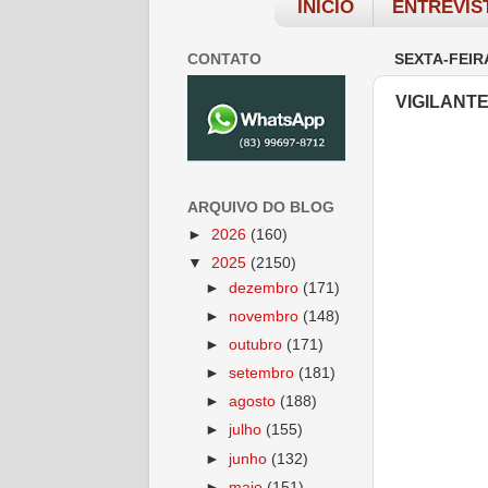
INÍCIO
ENTREVIS
CONTATO
SEXTA-FEIRA
VIGILANT
ARQUIVO DO BLOG
►
2026
(160)
▼
2025
(2150)
►
dezembro
(171)
►
novembro
(148)
►
outubro
(171)
►
setembro
(181)
►
agosto
(188)
►
julho
(155)
►
junho
(132)
►
maio
(151)