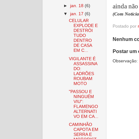
ainda não
►
jan. 18
(6)
▼
jan. 17
(6)
(Com Notícia
CELULAR
EXPLODE E
Postado por
DESTRÓI
TUDO
Nenhum co
DENTRO
DE CASA
EM C...
Postar um 
VIGILANTE É
Observação: 
ASSASSINA
DO:
LADRÕES
ROUBAM
MOTO
"PASSOU E
NINGUÉM
VIU":
FLAMENGO
ALTERNATI
VO EM CA...
CAMINHÃO
CAPOTA EM
SERRA E