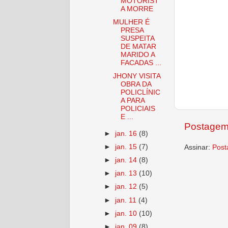
MOTORIST
A MORRE
MULHER É
PRESA
SUSPEITA
DE MATAR
MARIDO A
FACADAS ...
JHONY VISITA
OBRA DA
POLICLÍNIC
A PARA
POLICIAIS
E ...
Postagem
►
jan. 16
(8)
►
jan. 15
(7)
Assinar:
Post
►
jan. 14
(8)
►
jan. 13
(10)
►
jan. 12
(5)
►
jan. 11
(4)
►
jan. 10
(10)
►
jan. 09
(8)