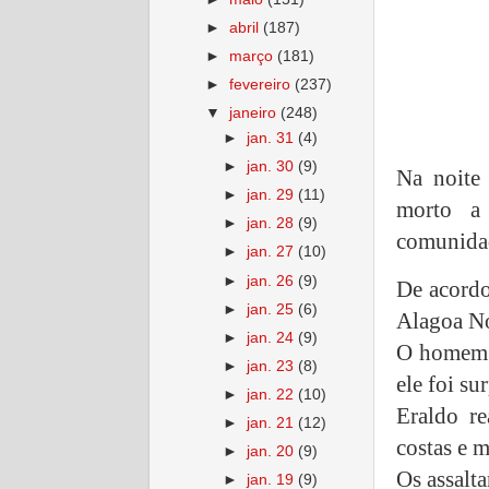
►
abril
(187)
►
março
(181)
►
fevereiro
(237)
▼
janeiro
(248)
►
jan. 31
(4)
►
jan. 30
(9)
Na noite
►
jan. 29
(11)
morto a
►
jan. 28
(9)
comunidad
►
jan. 27
(10)
►
jan. 26
(9)
De acordo
►
jan. 25
(6)
Alagoa No
►
jan. 24
(9)
O homem e
►
jan. 23
(8)
ele foi s
►
jan. 22
(10)
Eraldo re
►
jan. 21
(12)
costas e m
►
jan. 20
(9)
Os assalta
►
jan. 19
(9)