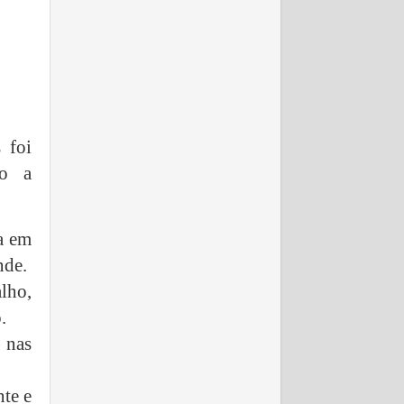
 foi
mo a
a em
nde.
lho,
.
 nas
nte e