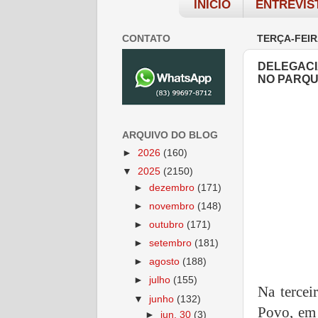
INÍCIO
ENTREVIS
CONTATO
TERÇA-FEIR
DELEGACI
NO PARQU
ARQUIVO DO BLOG
►
2026
(160)
▼
2025
(2150)
►
dezembro
(171)
►
novembro
(148)
►
outubro
(171)
►
setembro
(181)
►
agosto
(188)
►
julho
(155)
Na terce
▼
junho
(132)
Povo, em 
►
jun. 30
(3)