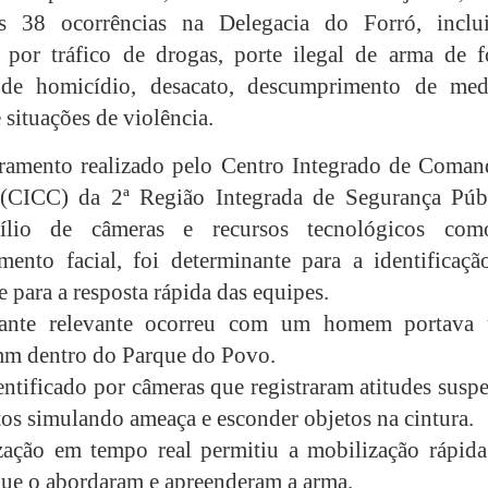
das 38 ocorrências na Delegacia do Forró, inclu
s por tráfico de drogas, porte ilegal de arma de f
a de homicídio, desacato, descumprimento de med
e situações de violência.
ramento realizado pelo Centro Integrado de Coman
 (CICC) da 2ª Região Integrada de Segurança Públ
ílio de câmeras e recursos tecnológicos co
mento facial, foi determinante para a identificaçã
e para a resposta rápida das equipes.
ante relevante ocorreu com um homem portava
mm dentro do Parque do Povo.
entificado por câmeras que registraram atitudes suspe
os simulando ameaça e esconder objetos na cintura.
zação em tempo real permitiu a mobilização rápida
que o abordaram e apreenderam a arma.