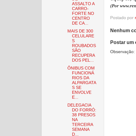
ASSALTO A
(Por www.re
CARRO-
FORTE NO
Postado por
CENTRO
DE CA...
Nenhum co
MAIS DE 300
CELULARE
S
Postar um 
ROUBADOS
SÃO
Observação: 
RECUPERA
DOS PEL...
ÔNIBUS COM
FUNCIONÁ
RIOS DA
ALPARGATA
S SE
ENVOLVE
E...
DELEGACIA
DO FORRÓ:
38 PRESOS
NA
TERCEIRA
SEMANA
D...