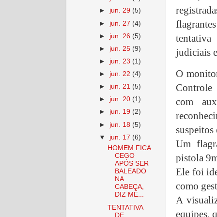
registra
►
jun. 29
(5)
flagrante
►
jun. 27
(4)
►
jun. 26
(5)
tentativ
►
jun. 25
(9)
judiciais 
►
jun. 23
(1)
O monito
►
jun. 22
(4)
Controle
►
jun. 21
(5)
►
jun. 20
(1)
com aux
►
jun. 19
(2)
reconheci
►
jun. 18
(5)
suspeitos 
▼
jun. 17
(6)
Um flagr
HOMEM FICA
pistola 9
CEGO
APÓS SER
Ele foi id
BALEADO
NA
como gest
CABEÇA,
DIZ MÉ...
A visuali
TENTATIVA
equipes, 
DE