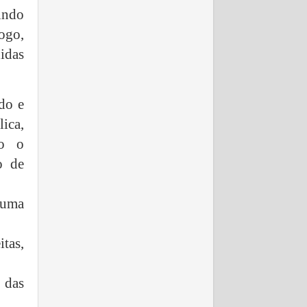
indo
ogo,
idas
do e
ica,
mo o
o de
 uma
itas,
 das