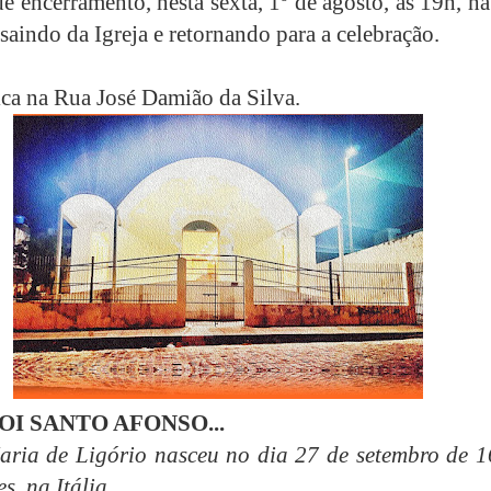
e encerramento, nesta sexta, 1º de agosto, às 19h, h
saindo da Igreja e retornando para a celebração.
fica na Rua José Damião da Silva.
I SANTO AFONSO...
ria de Ligório nasceu no dia 27 de setembro de 1
s, na Itália.