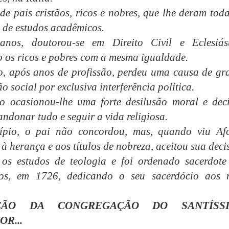
 de pais cristãos, ricos e nobres, que lhe deram tod
 de estudos acadêmicos.
nos, doutorou-se em Direito Civil e Eclesiást
 os ricos e pobres com a mesma igualdade.
o, após anos de profissão, perdeu uma causa de gr
o social por exclusiva interferência política.
o ocasionou-lhe uma forte desilusão moral e deci
andonar tudo e seguir a vida religiosa.
ípio, o pai não concordou, mas, quando viu Af
 à herança e aos títulos de nobreza, aceitou sua deci
 os estudos de teologia e foi ordenado sacerdote
nos, em 1726, dedicando o seu sacerdócio aos 
ÇÃO DA CONGREGAÇÃO DO SANTÍSS
R...