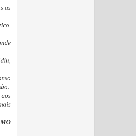
as as
ico,
ande
diu,
onso
são.
 aos
mais
IMO