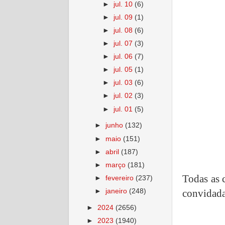
►
jul. 10
(6)
►
jul. 09
(1)
►
jul. 08
(6)
►
jul. 07
(3)
►
jul. 06
(7)
►
jul. 05
(1)
►
jul. 03
(6)
►
jul. 02
(3)
►
jul. 01
(5)
►
junho
(132)
►
maio
(151)
►
abril
(187)
►
março
(181)
Todas as 
►
fevereiro
(237)
convidadas
►
janeiro
(248)
►
2024
(2656)
►
2023
(1940)