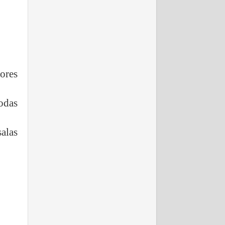
dores
odas
salas