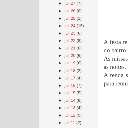
►
jul. 27
(7)
►
jul. 26
(6)
►
jul. 25
(1)
►
jul. 24
(15)
►
jul. 23
(6)
A festa re
►
jul. 22
(8)
►
jul. 21
(6)
do bairro
►
jul. 20
(6)
As missas
►
jul. 19
(6)
as noites.
►
jul. 18
(2)
A renda s
►
jul. 17
(4)
para reuni
►
jul. 16
(7)
►
jul. 15
(5)
►
jul. 14
(8)
►
jul. 13
(4)
►
jul. 12
(5)
►
jul. 11
(2)