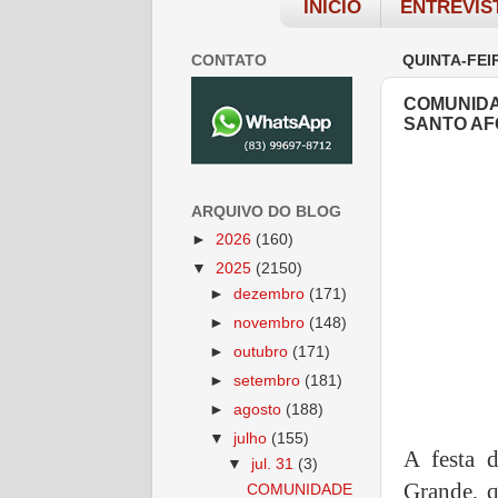
INÍCIO
ENTREVIS
CONTATO
QUINTA-FEIR
COMUNIDA
SANTO A
ARQUIVO DO BLOG
►
2026
(160)
▼
2025
(2150)
►
dezembro
(171)
►
novembro
(148)
►
outubro
(171)
►
setembro
(181)
►
agosto
(188)
▼
julho
(155)
A festa 
▼
jul. 31
(3)
Grande, q
COMUNIDADE