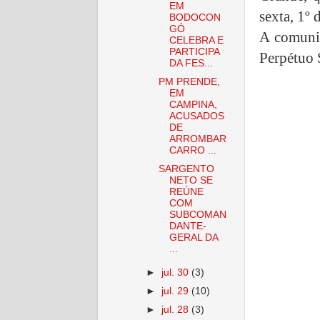
EM
sexta, 1º 
BODOCON
GÓ
A comunid
CELEBRA E
PARTICIPA
Perpétuo
DA FES...
PM PRENDE,
EM
CAMPINA,
ACUSADOS
DE
ARROMBAR
CARRO ...
SARGENTO
NETO SE
REÚNE
COM
SUBCOMAN
DANTE-
GERAL DA
...
►
jul. 30
(3)
►
jul. 29
(10)
►
jul. 28
(3)