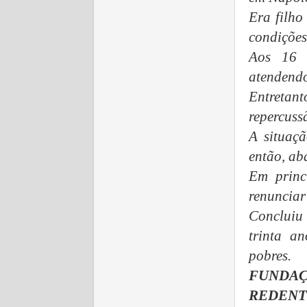
Era filho
condições
Aos 16 a
atendendo
Entretant
repercussã
A situaçã
então, ab
Em princ
renunciar
Concluiu
trinta a
pobres.
FUNDA
REDENTO