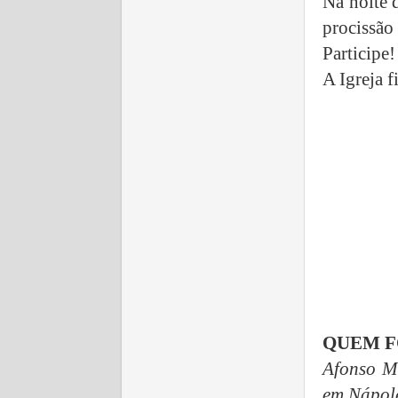
Na noite d
procissão 
Participe!
A Igreja 
QUEM FO
Afonso Ma
em Nápole