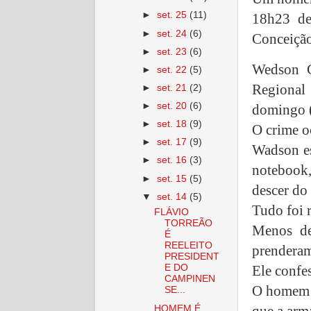
►
set. 25
(11)
18h23 de
►
set. 24
(6)
Conceição
►
set. 23
(6)
Wedson C
►
set. 22
(5)
Regional
►
set. 21
(2)
►
set. 20
(6)
domingo 
►
set. 18
(9)
O crime o
►
set. 17
(9)
Wadson es
►
set. 16
(3)
notebook
►
set. 15
(5)
descer do 
▼
set. 14
(5)
Tudo foi 
FLÁVIO
TORREÃO
Menos de
É
REELEITO
prenderam
PRESIDENT
Ele confe
E DO
CAMPINEN
O homem fo
SE...
que a arma
HOMEM É