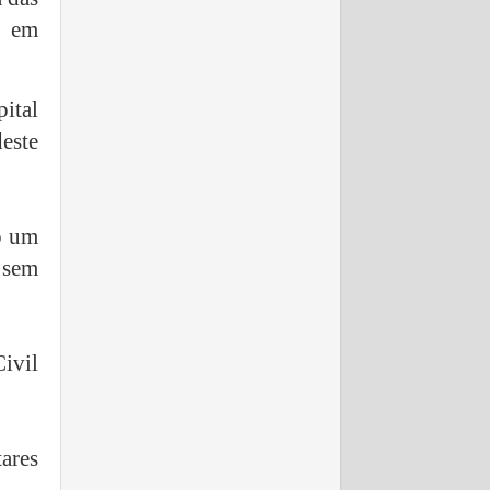
a em
ital
este
do um
 sem
ivil
tares