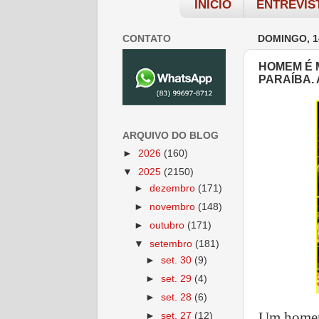
INÍCIO
ENTREVIS
CONTATO
DOMINGO, 1
HOMEM É 
PARAÍBA.
ARQUIVO DO BLOG
►
2026
(160)
▼
2025
(2150)
►
dezembro
(171)
►
novembro
(148)
►
outubro
(171)
▼
setembro
(181)
►
set. 30
(9)
►
set. 29
(4)
►
set. 28
(6)
Um homem 
►
set. 27
(12)