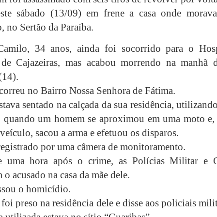
ste sábado (13/09) em frene a casa onde morav
, no Sertão da Paraíba.
amilo, 34 anos, ainda foi socorrido para o Hosp
 de Cajazeiras, mas acabou morrendo na manhã d
(14).
correu no Bairro Nossa Senhora de Fátima.
tava sentado na calçada da sua residência, utilizan
, quando um homem se aproximou em uma moto e,
veículo, sacou a arma e efetuou os disparos.
registrado por uma câmera de monitoramento.
 uma hora após o crime, as Polícias Militar e C
 o acusado na casa da mãe dele.
ssou o homicídio.
i preso na residência dele e disse aos policiais mili
 utilizada estava no sítio “Guaribas”.