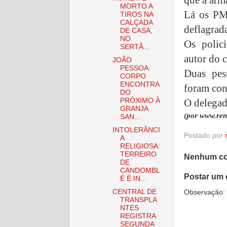
MORTO A
Lá os PM
TIROS NA
CALÇADA
deflagrada
DE CASA,
NO
Os polic
SERTÃ...
autor do 
JOÃO
PESSOA:
Duas pes
CORPO
ENCONTRA
foram con
DO
PRÓXIMO À
O delegad
GRANJA
(por www.ren
SAN...
INTOLERÂNCI
Postado por
A
RELIGIOSA:
TERREIRO
Nenhum co
DE
CANDOMBL
Postar um 
É É IN...
CENTRAL DE
Observação: 
TRANSPLA
NTES
REGISTRA
SEGUNDA