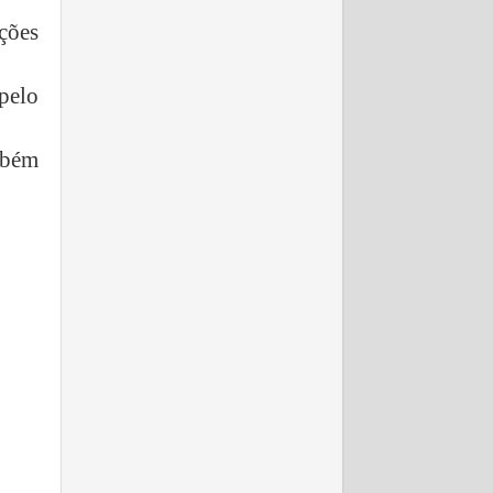
ções
pelo
mbém