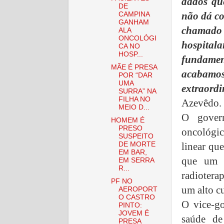
dados qu
DE
não dá c
CAMPINA
GANHAM
chamado 
ALA
ONCOLÓGI
hospital
CA NO
HOSP...
fundament
MÃE É PRESA
acabamo
POR “DAR
UMA
extraord
SURRA” NA
FILHA NO
Azevêdo.
MEIO D...
O govern
HOMEM É
PRESO
oncológi
SUSPEITO
linear que
DE MORTE
EM BAR,
que um s
EM SERRA
R...
radioterap
PF NO
um alto cu
AEROPORT
O CASTRO
O vice-g
PINTO:
JOVEM É
saúde de
PRESA