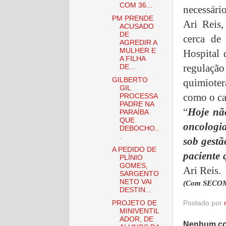
COM 36...
necessário
PM PRENDE
Ari Reis,
ACUSADO
DE
cerca de
AGREDIR A
MULHER E
Hospital 
A FILHA
regulaçã
DE...
GILBERTO
quimiote
GIL
como o ca
PROCESSA
PADRE NA
“
Hoje não
PARAÍBA
QUE
oncologia
DEBOCHO..
.
sob gestã
A PEDIDO DE
paciente 
PLÍNIO
GOMES,
Ari Reis.
SARGENTO
NETO VAI
(Com SECO
DESTIN...
PROJETO DE
Postado por
MINIVENTIL
ADOR, DE
Nenhum co