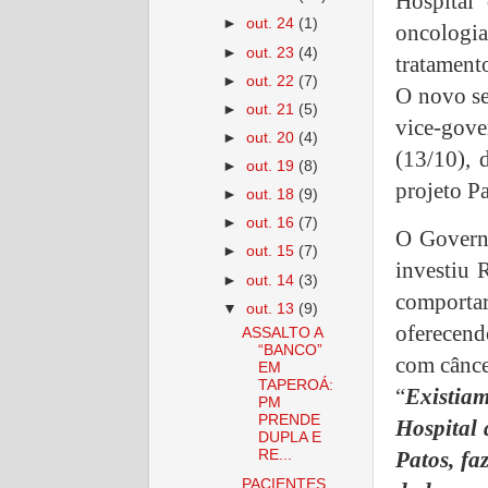
Hospital
►
out. 24
(1)
oncologia
►
out. 23
(4)
tratamento
►
out. 22
(7)
O novo se
►
out. 21
(5)
vice-gov
►
out. 20
(4)
(13/10), 
►
out. 19
(8)
projeto P
►
out. 18
(9)
►
out. 16
(7)
O Governo
►
out. 15
(7)
investiu 
►
out. 14
(3)
comporta
▼
out. 13
(9)
oferecend
ASSALTO A
“BANCO”
com cânce
EM
TAPEROÁ:
“
Existia
PM
PRENDE
Hospital
DUPLA E
Patos, fa
RE...
PACIENTES