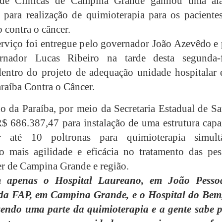
 de Clínicas de Campina Grande ganhou uma al
 para realização de quimioterapia para os paciente
 contra o câncer.
rviço foi entregue pelo governador João Azevêdo e 
ernador Lucas Ribeiro na tarde desta segunda-f
dentro do projeto de adequação unidade hospitalar 
araíba Contra o Câncer.
 da Paraíba, por meio da Secretaria Estadual de Sa
R$ 686.387,47 para instalação de uma estrutura capa
r até 10 poltronas para quimioterapia simult
o mais agilidade e eficácia no tratamento das pes
r de Campina Grande e região.
m apenas o Hospital Laureano, em João Pesso
 da FAP, em Campina Grande, e o Hospital do Bem
zendo uma parte da quimioterapia e a gente sabe p