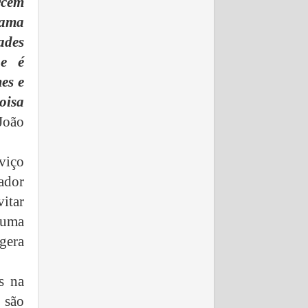
rcem
rama
ades
ue é
es e
isa
João
viço
ador
vitar
 uma
 gera
s na
 são