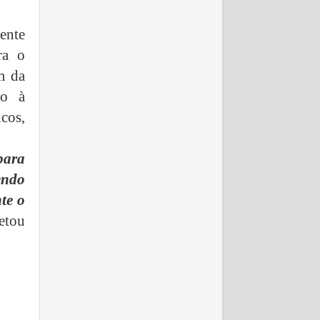
ente
ra o
m da
so à
cos,
para
endo
te o
etou