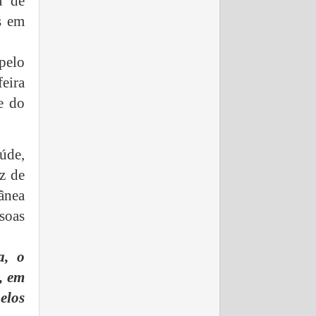
a de
s em
pelo
eira
e do
úde,
z de
ânea
soas
a, o
, em
elos