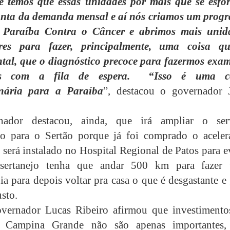
e temos que essas unidades por mais que se esfo
onta da demanda mensal e aí nós criamos um prog
Paraíba Contra o Câncer e abrimos mais unid
ares para fazer, principalmente, uma coisa q
al, que o diagnóstico precoce para fazermos exam
s com a fila de espera. “Isso é uma co
inária para a Paraíba
”, destacou o governador 
ador destacou, ainda, que irá ampliar o ser
co para o Sertão porque já foi comprado o aceler
 será instalado no Hospital Regional de Patos para e
ertanejo tenha que andar 500 km para fazer
ia para depois voltar pra casa o que é desgastante e
sto.
overnador Lucas Ribeiro afirmou que investimento
 Campina Grande não são apenas importantes,