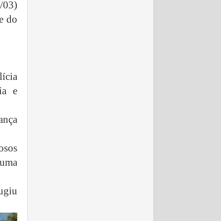
/03)
e do
ícia
ia e
ança
osos
 uma
fugiu