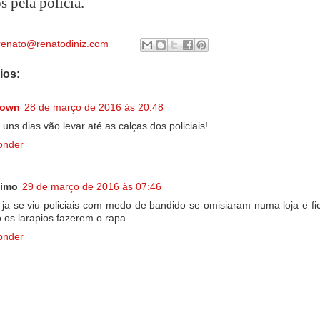
s pela polícia.
renato@renatodiniz.com
ios:
nown
28 de março de 2016 às 20:48
 uns dias vão levar até as calças dos policiais!
onder
imo
29 de março de 2016 às 07:46
ja se viu policiais com medo de bandido se omisiaram numa loja e f
 os larapios fazerem o rapa
onder