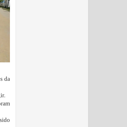
ns da
ir.
oram
sido