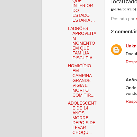
localizado
QUE
INTERIOR
(portalcorreio)
DO
ESTADO
Postado por
ESTARIA ...
LADRÕES
2 comentár
APROVEITA
M
MOMENTO
Unk
EM QUE
FAMÍLIA
Daqui
DISCUTIA...
Resp
HOMICÍDIO
EM
CAMPINA
Anôn
GRANDE:
VIGIA É
Onde 
MORTO
vendo
COM TIR...
Resp
ADOLESCENT
E DE 14
ANOS
MORRE
DEPOIS DE
LEVAR
CHOQU...