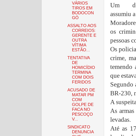
VÁRIOS
Um dos
TIROS EM
assumiu a
BODOCON
GÓ
Moradore
ASSALTO AOS
os crimin
CORREIOS:
GERENTE E
pessoas c
OUTRA
VÍTIMA
Os polici
ESTÃO...
crime, ma
TENTATIVA
DE
temendo a
HOMICÍDIO
TERMINA
que estav
COM DOIS
FERIDOS
Segundo a
ACUSADO DE
BR-230, n
MATAR PM
COM
A suspeita
GOLPE DE
As armas 
FACA NO
PESCOÇO
levadas.
V...
Até as 17
SINDICATO
DENUNCIA