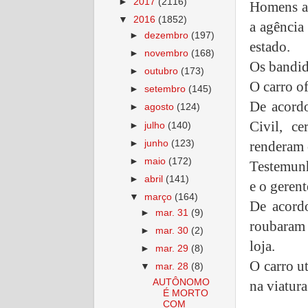
►
2017
(2116)
Homens ar
▼
2016
(1852)
a agência
►
dezembro
(197)
estado.
►
novembro
(168)
Os bandid
►
outubro
(173)
O carro of
►
setembro
(145)
De acordo
►
agosto
(124)
Civil, c
►
julho
(140)
►
junho
(123)
renderam 
►
maio
(172)
Testemunh
►
abril
(141)
e o geren
▼
março
(164)
De acordo
►
mar. 31
(9)
roubaram 
►
mar. 30
(2)
loja.
►
mar. 29
(8)
O carro u
▼
mar. 28
(8)
AUTÔNOMO
na viatura
É MORTO
COM