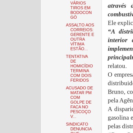
VÁRIOS
através 
TIROS EM
BODOCON
combustív
GÓ
Ele expli
ASSALTO AOS
CORREIOS:
“A distr
GERENTE E
interior
OUTRA
VÍTIMA
implement
ESTÃO...
principa
TENTATIVA
DE
relatou.
HOMICÍDIO
TERMINA
O empresá
COM DOIS
FERIDOS
distribuid
ACUSADO DE
Bruno, con
MATAR PM
COM
pela Agên
GOLPE DE
FACA NO
A dispari
PESCOÇO
gasolina 
V...
SINDICATO
pelas dis
DENUNCIA