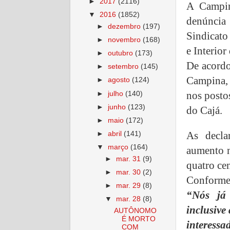
►
2017
(2116)
A Campin
▼
2016
(1852)
denúncia
►
dezembro
(197)
Sindicat
►
novembro
(168)
e Interior
►
outubro
(173)
De acordo
►
setembro
(145)
Campina, 
►
agosto
(124)
nos postos
►
julho
(140)
►
junho
(123)
do Cajá.
►
maio
(172)
As decla
►
abril
(141)
▼
março
(164)
aumento n
►
mar. 31
(9)
quatro ce
►
mar. 30
(2)
Conforme 
►
mar. 29
(8)
“Nós já 
▼
mar. 28
(8)
inclusiv
AUTÔNOMO
É MORTO
interess
COM