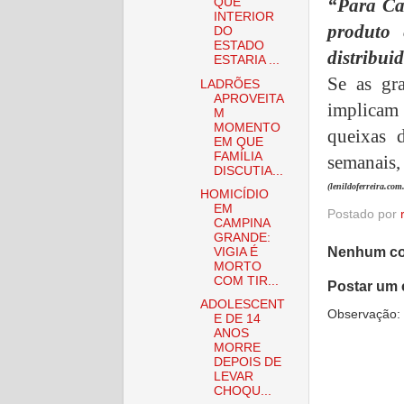
“Para Ca
QUE
INTERIOR
produto
DO
ESTADO
distribui
ESTARIA ...
Se as gr
LADRÕES
APROVEITA
implicam
M
MOMENTO
queixas 
EM QUE
FAMÍLIA
semanais, 
DISCUTIA...
(lenildoferreira.com
HOMICÍDIO
EM
Postado por
CAMPINA
GRANDE:
Nenhum co
VIGIA É
MORTO
COM TIR...
Postar um 
ADOLESCENT
Observação: 
E DE 14
ANOS
MORRE
DEPOIS DE
LEVAR
CHOQU...