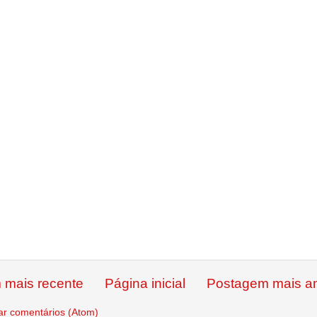
 mais recente
Página inicial
Postagem mais an
ar comentários (Atom)