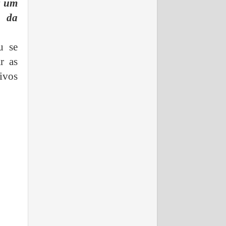
r um
s da
u se
r as
ivos