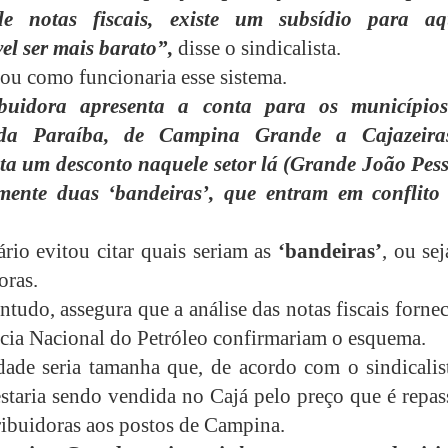
de notas fiscais, existe um subsídio para aq
el ser mais barato”,
disse o sindicalista.
cou como funcionaria esse sistema.
ibuidora apresenta a conta para os município
 da Paraíba, de Campina Grande a Cajazeira
a um desconto naquele setor lá (Grande João Pess
lmente duas ‘bandeiras’, que entram em conflito 
rio evitou citar quais seriam as
‘bandeiras’
, ou sej
oras.
tudo, assegura que a análise das notas fiscais forne
cia Nacional do Petróleo confirmariam o esquema.
dade seria tamanha que, de acordo com o sindicalist
estaria sendo vendida no Cajá pelo preço que é repa
tribuidoras aos postos de Campina.