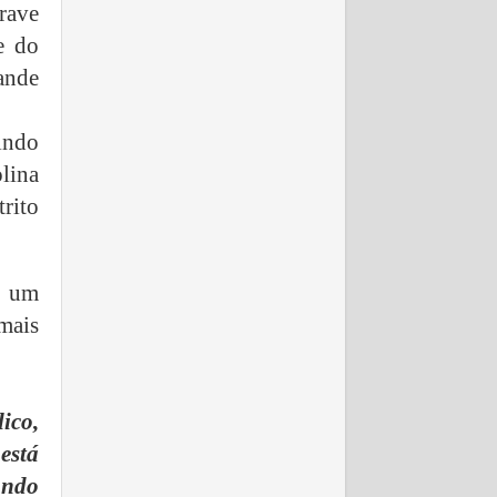
rave
e do
ande
uindo
lina
trito
s um
 mais
ico,
está
ando