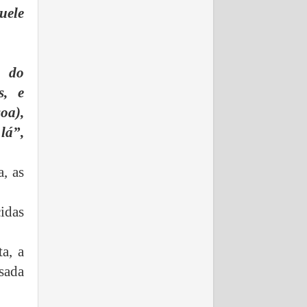
uele
s do
s, e
oa),
lá”,
a, as
cidas
a, a
ssada