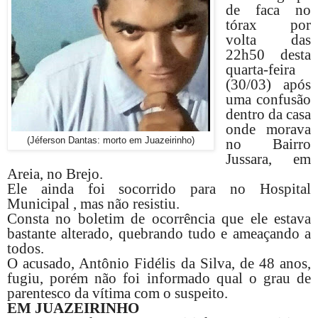
de faca no
tórax por
volta das
22h50 desta
quarta-feira
(30/03) após
uma confusão
dentro da casa
onde morava
(Jéferson Dantas: morto em Juazeirinho)
no Bairro
Jussara, em
Areia, no Brejo.
Ele ainda foi socorrido para no Hospital
Municipal , mas não resistiu.
Consta no boletim de ocorrência que ele estava
bastante alterado, quebrando tudo e ameaçando a
todos.
O acusado, Antônio Fidélis da Silva, de 48 anos,
fugiu, porém não foi informado qual o grau de
parentesco da vítima com o suspeito.
EM JUAZEIRINHO