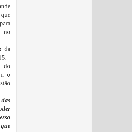
ande
 que
para
a no
o da
15.
e do
ou o
stão
 das
oder
essa
 que