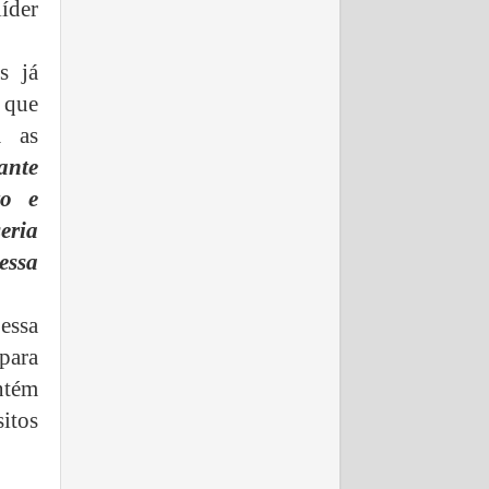
líder
s já
 que
m as
ante
to e
eria
essa
essa
para
ntém
itos