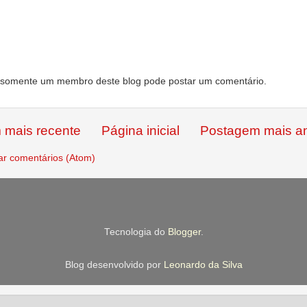
somente um membro deste blog pode postar um comentário.
 mais recente
Página inicial
Postagem mais an
ar comentários (Atom)
Tecnologia do
Blogger
.
Blog desenvolvido por
Leonardo da Silva