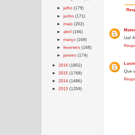
►
julho
(179)
Res
►
junho
(171)
►
maio
(202)
Mate
►
abril
(166)
Uai! 
►
março
(169)
Resp
►
fevereiro
(168)
►
janeiro
(174)
Luci
►
2016
(1852)
Que v
►
2015
(1768)
Resp
►
2014
(1486)
►
2013
(1259)