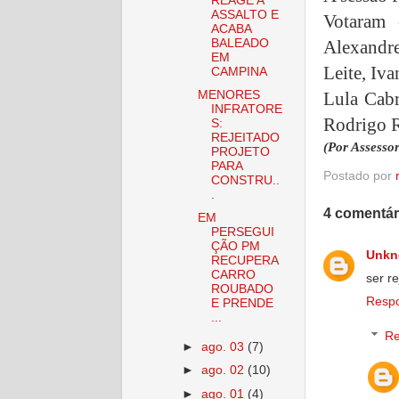
REAGE A
ASSALTO E
Votaram 
ACABA
Alexandre
BALEADO
EM
Leite, Iva
CAMPINA
Lula Cabr
MENORES
INFRATORE
Rodrigo 
S:
REJEITADO
(Por Assessor
PROJETO
PARA
Postado por
CONSTRU..
.
4 comentár
EM
PERSEGUI
ÇÃO PM
Unk
RECUPERA
CARRO
ser r
ROUBADO
Resp
E PRENDE
...
Re
►
ago. 03
(7)
►
ago. 02
(10)
►
ago. 01
(4)