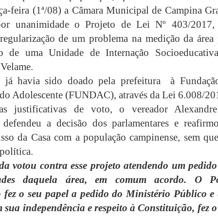
ça-feira (1ª/08) a
Câmara Municipal de Campina Gr
 por unanimidade o Projeto de Lei Nº 403/2017,
regularização de um problema na medição da área 
ão de uma Unidade de Internação Socioeducativ
 Velame.
o já havia sido doado pela prefeitura à Fundaçã
 do Adolescente (FUNDAC), através da Lei 6.008/20
as justificativas de voto, o vereador Alexandr
o defendeu a decisão dos parlamentares e reafirm
sso da Casa com a população campinense, sem que
olítica.
a votou contra esse projeto atendendo um pedido
ades daquela área, em comum acordo. O P
 fez o seu papel a pedido do Ministério Público e 
 sua independência e respeito à Constituição, fez o