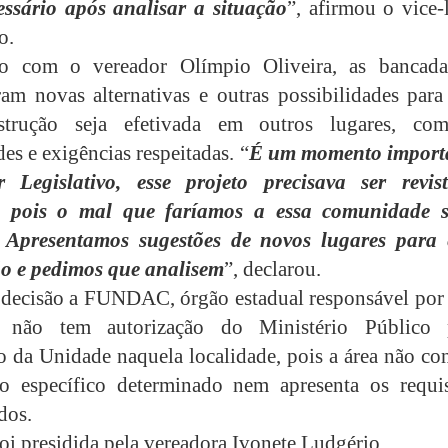
ssário após analisar a situação
”, afirmou o vice-
o.
o com o vereador Olímpio Oliveira, as bancada
ram novas alternativas e outras possibilidades para
strução seja efetivada em outros lugares, co
es e exigências respeitadas. “
É um momento import
 Legislativo, esse projeto precisava ser revis
o, pois o mal que faríamos a essa comunidade s
. Apresentamos sugestões de novos lugares para 
o e pedimos que analisem
”, declarou.
decisão a FUNDAC, órgão estadual responsável por 
 não tem autorização do Ministério Público 
o da Unidade naquela localidade, pois a área não co
o específico determinado nem apresenta os requis
dos.
foi presidida pela vereadora Ivonete Ludgério.