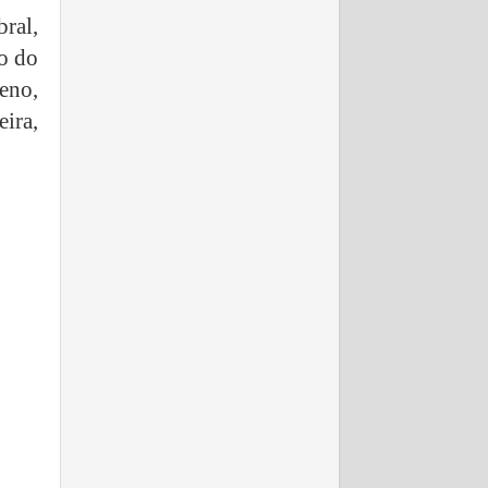
ral,
o do
reno,
ira,