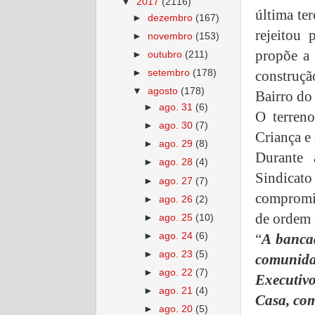
▼
2017
(2116)
última ter
►
dezembro
(167)
rejeitou
►
novembro
(153)
propõe a 
►
outubro
(211)
construç
►
setembro
(178)
▼
agosto
(178)
Bairro do
►
ago. 31
(6)
O terren
►
ago. 30
(7)
Criança e
►
ago. 29
(8)
Durante 
►
ago. 28
(4)
Sindicat
►
ago. 27
(7)
compromi
►
ago. 26
(2)
de ordem p
►
ago. 25
(10)
►
ago. 24
(6)
“
A bancad
►
ago. 23
(5)
comunid
►
ago. 22
(7)
Executivo
►
ago. 21
(4)
Casa, com
►
ago. 20
(5)