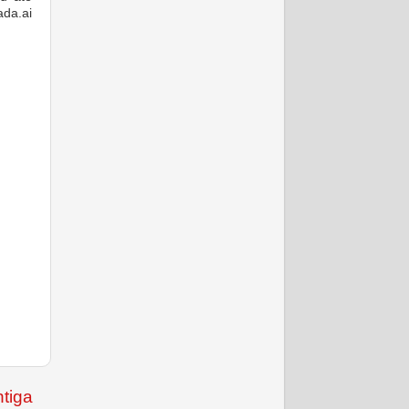
da.ai
tiga