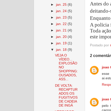
Antes do 
►
jan. 25
(6)
deitando-s
►
jan. 24
(5)
Enquanto 
►
jan. 23
(5)
A polícia 
►
jan. 22
(5)
Toda ação
►
jan. 21
(4)
este impo
►
jan. 20
(4)
►
jan. 19
(1)
Postado por
▼
jan. 18
(9)
2 comentár
VEJA O
VÍDEO...
EXPLOSÃO
joao 
NO
SHOPPING:
esse
OUSADOS,
ai.es
ASS...
Resp
DE VOLTA:
RECAPTUR
ADOS OS
FUGITIVOS
joao 
DE CADEIA
DE INGÁ
pelo 
carro