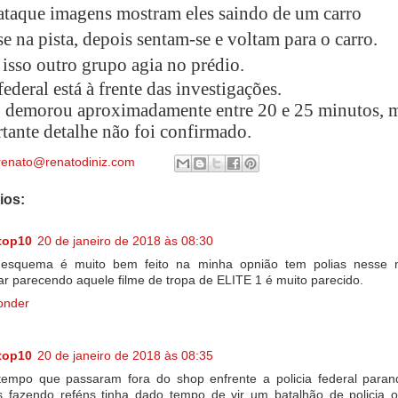
ataque imagens mostram eles saindo de um carro
e na pista, depois sentam-se e voltam para o carro.
isso outro grupo agia no prédio.
federal está à frente das investigações.
 demorou aproximadamente entre 20 e 25 minutos, 
rtante detalhe não foi confirmado.
renato@renatodiniz.com
ios:
top10
20 de janeiro de 2018 às 08:30
 esquema é muito bem feito na minha opnião tem polias nesse 
tar parecendo aquele filme de tropa de ELITE 1 é muito parecido.
onder
top10
20 de janeiro de 2018 às 08:35
tempo que passaram fora do shop enfrente a policia federal paran
s fazendo reféns tinha dado tempo de vir um batalhão de policia 