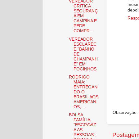
VEREADOR
mesmo
CRITICA
depoi
SEGURANÇ
A EM
Resp
CAMPINA E
PEDE
COMPR...
VEREADOR
ESCLAREC
E "BANHO
DE
CHAMPANH
E" EM
POCINHOS
RODRIGO
MAIA:
ENTREGAN
DO O
BRASIL AOS
AMERICAN
OS, ...
Observação: 
BOLSA
FAMÍLIA
“ESCRAVIZ
A AS
Postagem
PESSOAS”,