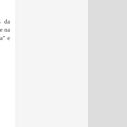
s da
e na
a” e