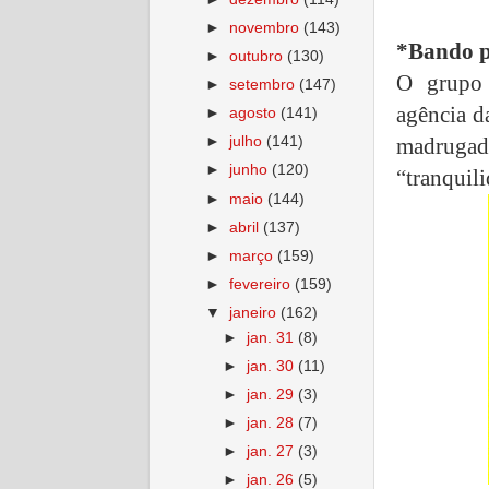
►
novembro
(143)
*Bando po
►
outubro
(130)
O grupo 
►
setembro
(147)
agência 
►
agosto
(141)
madrugada
►
julho
(141)
►
junho
(120)
“tranquili
►
maio
(144)
►
abril
(137)
►
março
(159)
►
fevereiro
(159)
▼
janeiro
(162)
►
jan. 31
(8)
►
jan. 30
(11)
►
jan. 29
(3)
►
jan. 28
(7)
►
jan. 27
(3)
►
jan. 26
(5)