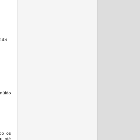
mas
múido
do os
ou até