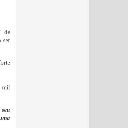
” de
 ser
orte
 mil
 seu
 uma