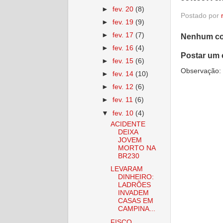
►
fev. 20
(8)
Postado por
►
fev. 19
(9)
►
fev. 17
(7)
Nenhum co
►
fev. 16
(4)
Postar um 
►
fev. 15
(6)
Observação: 
►
fev. 14
(10)
►
fev. 12
(6)
►
fev. 11
(6)
▼
fev. 10
(4)
ACIDENTE
DEIXA
JOVEM
MORTO NA
BR230
LEVARAM
DINHEIRO:
LADRÕES
INVADEM
CASAS EM
CAMPINA...
FISCO