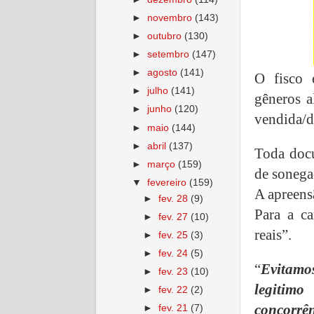
►
novembro
(143)
►
outubro
(130)
►
setembro
(147)
►
agosto
(141)
O fisco 
►
julho
(141)
gêneros a
►
junho
(120)
vendida/d
►
maio
(144)
►
abril
(137)
Toda docu
►
março
(159)
de sonegaç
▼
fevereiro
(159)
A apreens
►
fev. 28
(9)
Para a ca
►
fev. 27
(10)
reais”.
►
fev. 25
(3)
►
fev. 24
(5)
“
Evitamo
►
fev. 23
(10)
legitim
►
fev. 22
(2)
concorrên
►
fev. 21
(7)