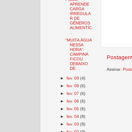
APRENDE
CARGA
IRREGULA
R DE
GÊNEROS
ALIMENTÍC.
..
“MUITA ÁGUA
NESSA
HORA”:
CAMPINA
Postagem
FICOU
DEBAIXO
DE ...
Assinar:
Post
►
fev. 09
(4)
►
fev. 08
(6)
►
fev. 07
(6)
►
fev. 06
(6)
►
fev. 05
(6)
►
fev. 04
(8)
►
fev. 03
(9)
►
fev. 02
(3)