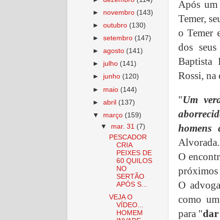
Após um a
►
novembro
(143)
Temer, se
►
outubro
(130)
o Temer e
►
setembro
(147)
dos seus
►
agosto
(141)
Baptista
►
julho
(141)
Rossi, na 
►
junho
(120)
►
maio
(144)
"
Um verd
►
abril
(137)
aborrecid
▼
março
(159)
homens 
▼
mar. 31
(7)
PESCADOR
Alvorada.
CRIA
PEIXES DE
O encontr
60 QUILOS
próximos 
NO
SERTÃO
O advogad
APÓS S...
como um 
VEJA O
VÍDEO...
para "
dar
HOMEM