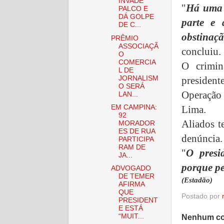
INVADE
"
Há uma g
PALCO E
DÁ GOLPE
parte e 
DE C...
obstinaç
PRÊMIO
ASSOCIAÇÃ
concluiu.
O
COMERCIA
O crimin
L DE
JORNALISM
presiden
O SERÁ
Operação 
LAN...
EM CAMPINA:
Lima.
92
Aliados t
MORADOR
ES DE RUA
denúncia.
PARTICIPA
RAM DE
"
O presi
JA...
porque pe
ADVOGADO
DE TEMER
(Estadão)
AFIRMA
QUE
Postado por
PRESIDENT
E ESTÁ
“MUIT...
Nenhum co