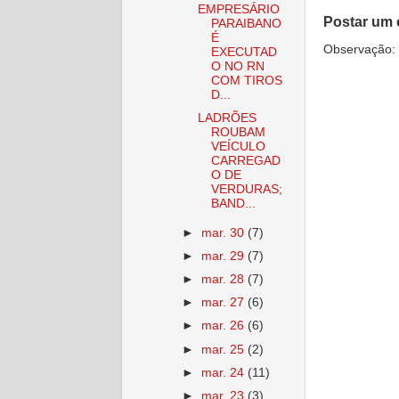
EMPRESÁRIO
Postar um 
PARAIBANO
É
Observação: 
EXECUTAD
O NO RN
COM TIROS
D...
LADRÕES
ROUBAM
VEÍCULO
CARREGAD
O DE
VERDURAS;
BAND...
►
mar. 30
(7)
►
mar. 29
(7)
►
mar. 28
(7)
►
mar. 27
(6)
►
mar. 26
(6)
►
mar. 25
(2)
►
mar. 24
(11)
►
mar. 23
(3)