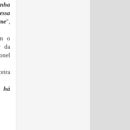
inha
essa
ime
",
om o
r da
onel
eira
o há