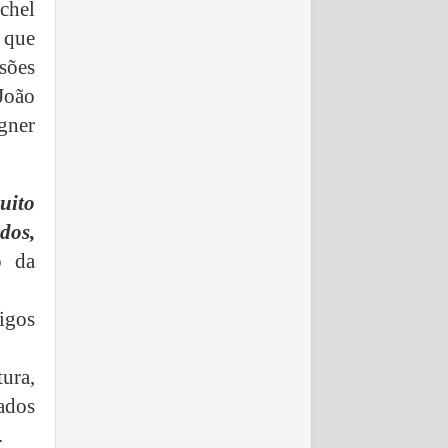
chel
 que
sões
João
gner
uito
dos,
o da
igos
ura,
ados
.