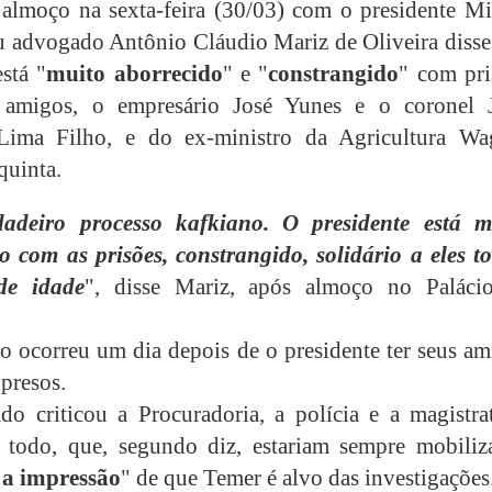
lmoço na sexta-feira (30/03) com o presidente Mi
u advogado Antônio Cláudio Mariz de Oliveira disse
stá "
muito aborrecido
" e "
constrangido
" com pri
 amigos, o empresário José Yunes e o coronel 
 Lima Filho, e do ex-ministro da Agricultura Wa
quinta.
adeiro processo kafkiano. O presidente está m
o com as prisões, constrangido, solidário a eles to
de idade
", disse Mariz, após almoço no Paláci
o ocorreu um dia depois de o presidente ter seus am
presos.
o criticou a Procuradoria, a polícia e a magistrat
todo, que, segundo diz, estariam sempre mobiliz
 a impressão
" de que Temer é alvo das investigações