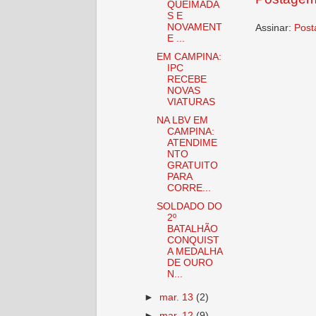
QUEIMADA
S E
NOVAMENT
Assinar:
Post
E ...
EM CAMPINA:
IPC
RECEBE
NOVAS
VIATURAS
NA LBV EM
CAMPINA:
ATENDIME
NTO
GRATUITO
PARA
CORRE...
SOLDADO DO
2º
BATALHÃO
CONQUIST
A MEDALHA
DE OURO
N...
►
mar. 13
(2)
►
mar. 12
(9)