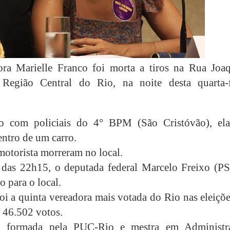
ora Marielle Franco foi morta a tiros na Rua Joa
, Região Central do Rio, na noite desta quarta-f
o com policiais do 4° BPM (São Cristóvão), ela
entro de um carro.
motorista morreram no local.
 das 22h15, o deputada federal Marcelo Freixo (P
o para o local.
foi a quinta vereadora mais votada do Rio nas eleiçõ
46.502 votos.
a formada pela PUC-Rio e mestra em Administr