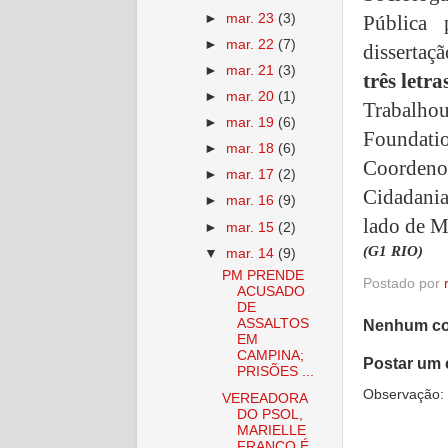
►
mar. 23
(3)
Pública 
►
mar. 22
(7)
dissertaç
►
mar. 21
(3)
três letra
►
mar. 20
(1)
Trabalho
►
mar. 19
(6)
Foundati
►
mar. 18
(6)
Coorden
►
mar. 17
(2)
Cidadania
►
mar. 16
(9)
lado de M
►
mar. 15
(2)
(G1 RIO)
▼
mar. 14
(9)
PM PRENDE
Postado por
ACUSADO
DE
ASSALTOS
Nenhum co
EM
CAMPINA;
Postar um 
PRISÕES ...
Observação: 
VEREADORA
DO PSOL,
MARIELLE
FRANCO É