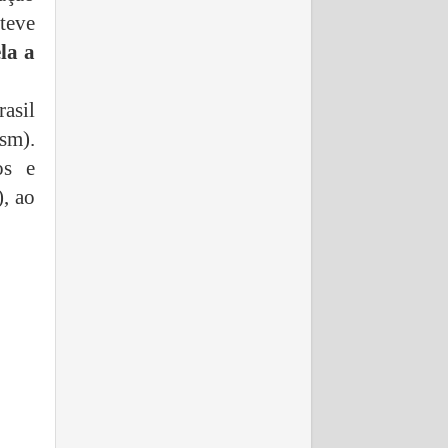
teve
la a
asil
sm).
os e
), ao