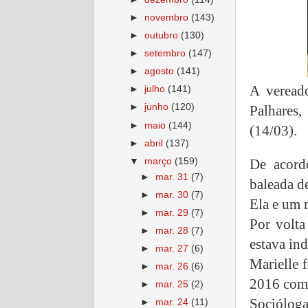
►
novembro
(143)
►
outubro
(130)
►
setembro
(147)
►
agosto
(141)
A veread
►
julho
(141)
►
junho
(120)
Palhares
►
maio
(144)
(14/03).
►
abril
(137)
▼
março
(159)
De acord
►
mar. 31
(7)
baleada d
►
mar. 30
(7)
Ela e um 
►
mar. 29
(7)
Por volta
►
mar. 28
(7)
estava ind
►
mar. 27
(6)
Marielle 
►
mar. 26
(6)
2016 com 
►
mar. 25
(2)
Sociólog
►
mar. 24
(11)