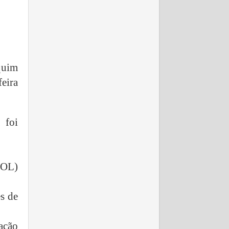
quim
eira
 foi
SOL)
es de
ação