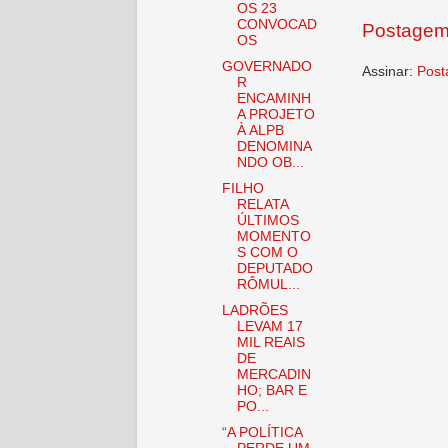
OS 23
CONVOCAD
Postagem
OS
GOVERNADO
Assinar:
Post
R
ENCAMINH
A PROJETO
À ALPB
DENOMINA
NDO OB...
FILHO
RELATA
ÚLTIMOS
MOMENTO
S COM O
DEPUTADO
RÔMUL...
LADRÕES
LEVAM 17
MIL REAIS
DE
MERCADIN
HO; BAR E
PO...
“A POLÍTICA