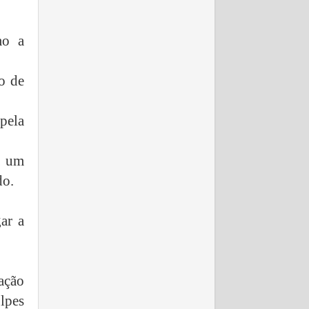
mo a
o de
pela
a um
do.
ar a
ação
lpes