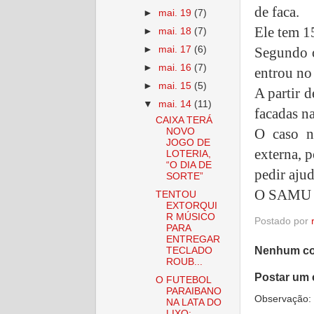
de faca.
►
mai. 19
(7)
Ele tem 1
►
mai. 18
(7)
►
mai. 17
(6)
Segundo o
►
mai. 16
(7)
entrou no
►
mai. 15
(5)
A partir 
▼
mai. 14
(11)
facadas na
CAIXA TERÁ
O caso n
NOVO
JOGO DE
externa, 
LOTERIA,
“O DIA DE
pedir ajud
SORTE”
O SAMU so
TENTOU
EXTORQUI
R MÚSICO
Postado por
PARA
ENTREGAR
Nenhum co
TECLADO
ROUB...
Postar um 
O FUTEBOL
PARAIBANO
Observação: 
NA LATA DO
LIXO;