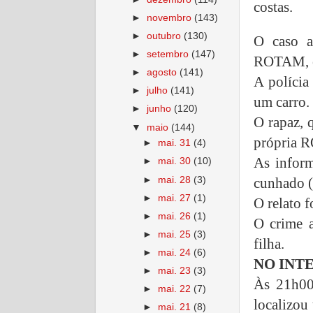
costas.
►
novembro
(143)
►
outubro
(130)
O caso a
►
setembro
(147)
ROTAM, e
►
agosto
(141)
A polícia
►
julho
(141)
um carro.
►
junho
(120)
O rapaz, 
▼
maio
(144)
própria R
►
mai. 31
(4)
As infor
►
mai. 30
(10)
►
mai. 28
(3)
cunhado (
►
mai. 27
(1)
O relato f
►
mai. 26
(1)
O crime 
►
mai. 25
(3)
filha.
►
mai. 24
(6)
NO INT
►
mai. 23
(3)
Às 21h00
►
mai. 22
(7)
localizou
►
mai. 21
(8)