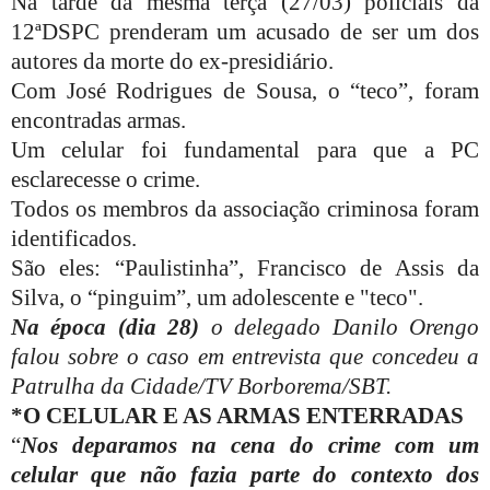
Na tarde da mesma terça (27/03) policiais da
12ªDSPC prenderam um acusado de ser um dos
autores da morte do ex-presidiário.
Com José Rodrigues de Sousa, o “teco”, foram
encontradas armas.
Um celular foi fundamental para que a PC
esclarecesse o crime.
Todos os membros da associação criminosa foram
identificados.
São eles: “Paulistinha”, Francisco de Assis da
Silva, o “pinguim”, um adolescente e "teco".
Na época (dia 28)
o delegado Danilo Orengo
falou sobre o caso em entrevista que concedeu a
Patrulha da Cidade/TV Borborema/SBT.
*O CELULAR E AS ARMAS ENTERRADAS
“
Nos deparamos na cena do crime com um
celular que não fazia parte do contexto dos