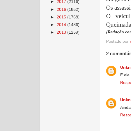
►
2017
(2116)
Os assass
►
2016
(1852)
O veícul
►
2015
(1768)
Queimadas
►
2014
(1486)
(Redação co
►
2013
(1259)
Postado por
2 comentár
Unk
E ele 
Resp
Unk
Ainda
Resp