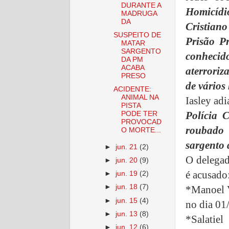
DURANTE A
Homicíd
MADRUGA
DA
Cristian
SUSPEITO DE
Prisão P
MATAR
SARGENTO
conhecid
DA PM
ACABA
aterror
PRESO
de vários
ACIDENTE:
ANIMAL NA
Iasley ad
PISTA
Polícia 
PODE TER
PROVOCAD
roubado 
O MORTE...
sargento
►
jun. 21
(2)
O delegad
►
jun. 20
(9)
é acusado
►
jun. 19
(2)
►
jun. 18
(7)
*Manoel V
►
jun. 15
(4)
no dia 01/
►
jun. 13
(8)
*Salatie
►
jun. 12
(6)