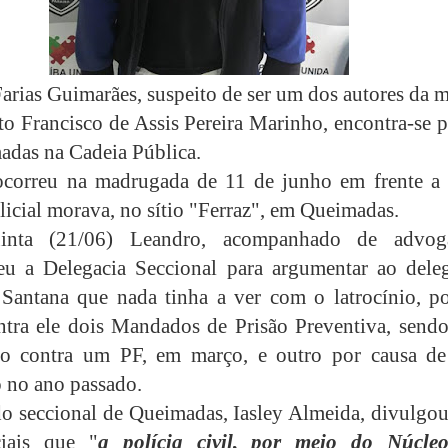
arias Guimarães, suspeito de ser um dos autores da 
to Francisco de Assis Pereira Marinho, encontra-se 
das na Cadeia Pública.
ocorreu na madrugada de 11 de junho em frente a 
licial morava, no sítio "Ferraz", em Queimadas.
inta (21/06) Leandro, acompanhado de advog
eu a Delegacia Seccional para argumentar ao dele
 Santana que nada tinha a ver com o latrocínio, p
tra ele dois Mandados de Prisão Preventiva, send
lto contra um PF, em março, e outro por causa d
 no ano passado.
o seccional de Queimadas, Iasley Almeida, divulgou
ciais que "
a
polícia civil, por meio do Núcle