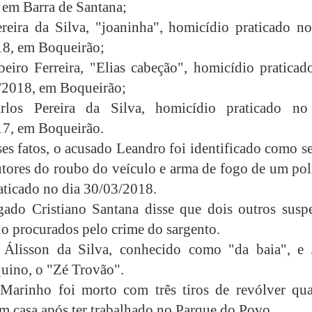
 em Barra de Santana;
reira da Silva, "joaninha", homicídio praticado no
8, em Boqueirão;
beiro Ferreira, "Elias cabeção", homicídio praticad
/2018, em Boqueirão;
rlos Pereira da Silva, homicídio praticado no
7, em Boqueirão.
es fatos, o acusado Leandro foi identificado como s
tores do roubo do veículo e arma de fogo de um poli
raticado no dia 30/03/2018.
gado Cristiano Santana disse que dois outros suspe
do procurados pelo crime do sargento.
: Álisson da Silva, conhecido como "da baia", e 
uino, o "Zé Trovão".
 Marinho foi morto com três tiros de revólver qu
m casa após ter trabalhado no Parque do Povo.