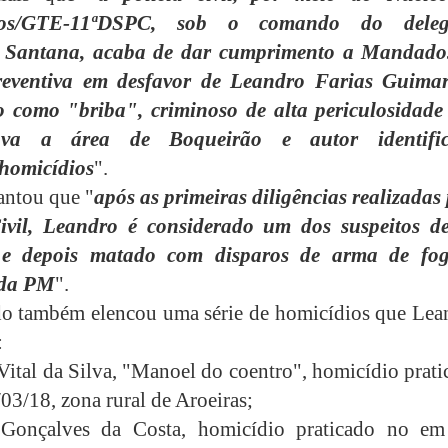
ios/GTE-11ªDSPC, sob o comando do dele
o Santana, acaba de dar cumprimento a Mandado
reventiva em desfavor de Leandro Farias Guimar
o como "briba", criminoso de alta periculosidade
izava a área de Boqueirão e autor identifi
 homicídios
".
iantou que "
após as primeiras diligências realizadas
Civil, Leandro é considerado um dos suspeitos de
e depois matado com disparos de arma de fo
 da PM
".
o também elencou uma série de homicídios que Lea
:
ital da Silva, "Manoel do coentro", homicídio prati
03/18, zona rural de Aroeiras;
l Gonçalves da Costa, homicídio praticado no em