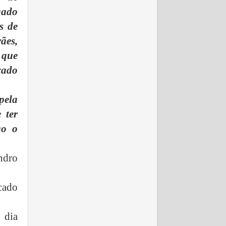
gado
s de
ães,
 que
cado
 pela
 ter
go o
ndro
cado
 dia