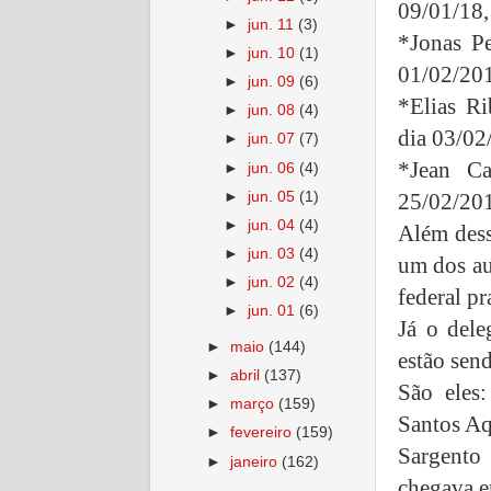
09/01/18,
►
jun. 11
(3)
*Jonas Pe
►
jun. 10
(1)
01/02/201
►
jun. 09
(6)
*Elias Ri
►
jun. 08
(4)
dia 03/02
►
jun. 07
(7)
*Jean Ca
►
jun. 06
(4)
►
jun. 05
(1)
25/02/201
►
jun. 04
(4)
Além dess
►
jun. 03
(4)
um dos au
►
jun. 02
(4)
federal p
►
jun. 01
(6)
Já o dele
►
maio
(144)
estão sen
►
abril
(137)
São eles
►
março
(159)
Santos Aq
►
fevereiro
(159)
Sargento
►
janeiro
(162)
chegava e