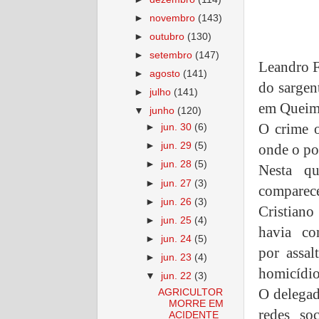
►
novembro
(143)
►
outubro
(130)
►
setembro
(147)
Leandro F
►
agosto
(141)
do sargen
►
julho
(141)
em Queima
▼
junho
(120)
O crime 
►
jun. 30
(6)
►
jun. 29
(5)
onde o po
►
jun. 28
(5)
Nesta qu
►
jun. 27
(3)
comparec
►
jun. 26
(3)
Cristiano
►
jun. 25
(4)
havia con
►
jun. 24
(5)
por assa
►
jun. 23
(4)
homicídio
▼
jun. 22
(3)
O delegad
AGRICULTOR
MORRE EM
redes so
ACIDENTE