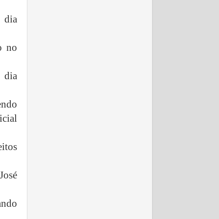
 dia
o no
 dia
endo
cial
itos
José
ando