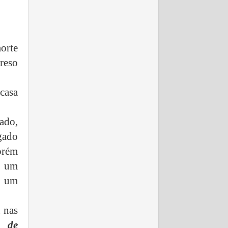
morte
preso
casa
ado,
gado
orém
o um
e um
 nas
o de