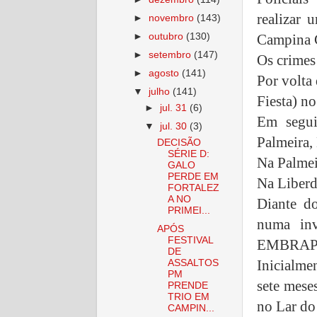
realizar 
►
novembro
(143)
►
outubro
(130)
Campina 
►
setembro
(147)
Os crimes 
►
agosto
(141)
Por volta
▼
julho
(141)
Fiesta) no
►
jul. 31
(6)
Em segui
▼
jul. 30
(3)
Palmeira,
DECISÃO
SÉRIE D:
Na Palmei
GALO
PERDE EM
Na Liberd
FORTALEZ
A NO
Diante do
PRIMEI...
numa inv
APÓS
FESTIVAL
EMBRAPA, 
DE
Inicialme
ASSALTOS
PM
sete mese
PRENDE
TRIO EM
no Lar do
CAMPIN...