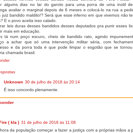
r algums dias no lar do garoto para uma porra de uma inútil d
loga avaliar o marginal depois de 6 meses e colocá-lo na rua a ped
 juiz bandido maldito!? Será que esse inferno em que vivemos não t
? E o povo aceita isso calado.
rar leis duras desses bandidos desses deputados pra punir esses li
tir mais em educação.
s tá num poço escuro, cheio de bandido rato, agindo impunement
ço a achar que só uma intervenção militar séria, com fechamen
esso e da porra toda é que pode limpar o esgotão que se tornou
ria chamada brasil.
onder
spostas
Unknown
30 de julho de 2018 às 20:14
É isso concordo plenamente.
ponder
ire ( kla )
31 de julho de 2018 às 11:08
 hora da população começar a fazer a justiça com a próprias mãos a p