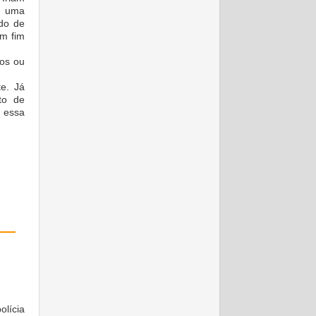
e uma
ido de
em fim
xos ou
e. Já
to de
 essa
olícia