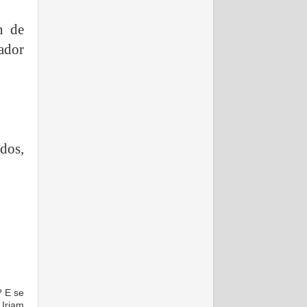
n de
ador
dos,
? E se
Iriam