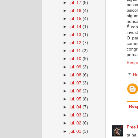
►
jul. 17
(5)
passa
psicó
►
jul. 16
(4)
algum
►
jul. 15
(4)
nunca
►
jul. 14
(1)
É cob
inves
►
jul. 13
(1)
O paí
►
jul. 12
(7)
come
congr
►
jul. 11
(2)
porca
►
jul. 10
(9)
Resp
►
jul. 09
(3)
Re
►
jul. 08
(6)
►
jul. 07
(3)
►
jul. 06
(2)
►
jul. 05
(8)
Res
►
jul. 04
(7)
►
jul. 03
(2)
►
jul. 02
(6)
Free F
►
jul. 01
(3)
ta na