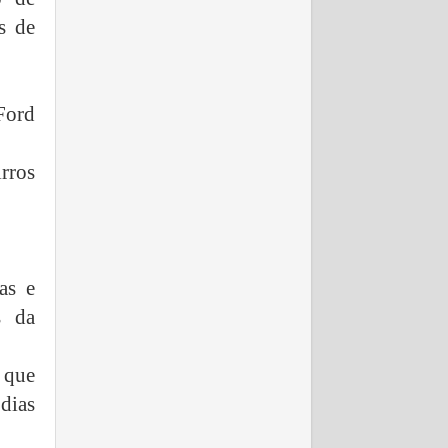
s de
Ford
rros
as e
s da
e que
 dias