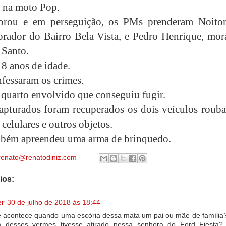
a na moto Pop.
rou e em perseguição, os PMs prenderam Noito
rador do Bairro Bela Vista, e Pedro Henrique, mor
 Santo.
18 anos de idade.
fessaram os crimes.
quarto envolvido que conseguiu fugir.
pturados foram recuperados os dois veículos rouba
 celulares e outros objetos.
bém apreendeu uma arma de brinquedo.
renato@renatodiniz.com
ios:
er
30 de julho de 2018 às 18:44
 acontece quando uma escória dessa mata um pai ou mãe de família
 desses vermes tivesse atirado nessa senhora do Ford Fiesta? 