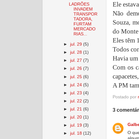
Ele estav
LADRÕES
INVADEM
Não demo
TRANSPOR
TADORA,
Souza, mo
FURTAM
MERCADO
do Monte
RIAS...
Eles têm 
►
jul. 29
(5)
Todos con
►
jul. 28
(1)
Havia um 
►
jul. 27
(7)
Com os ca
►
jul. 26
(7)
capacetes,
►
jul. 25
(6)
A PM tam
►
jul. 24
(5)
►
jul. 23
(4)
Postado por
►
jul. 22
(2)
►
jul. 21
(6)
3 comentár
►
jul. 20
(1)
Galb
►
jul. 19
(3)
O que
►
jul. 18
(12)
algum