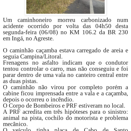
Um caminhoneiro morreu carbonizado num
acidente ocorrido por volta das 04h50 desta
segunda-feira (06/08) no KM 106.2 da BR 230
em Ingá, no Agreste.
O caminhão caçamba estava carregado de areia e
seguia Campina/Litoral.
Frenagens no asfalto indicam que o condutor
tentou controlar o carro, mas não conseguiu e foi
parar dentro de uma vala no canteiro central entre
as duas pistas.
O caminhão não virou por completo porém a
cabine ficou imprensada entre a vala e a caçamba,
depois o ocorreu o incêndio.
O Corpo de Bombeiros e PRF estiveram no local.
A PRF acredita em três hipóteses para o sinistro:
animal na pista, cochilo do motorista e problema
mecânico.
O veículo tinha placa de Cabo de Santo