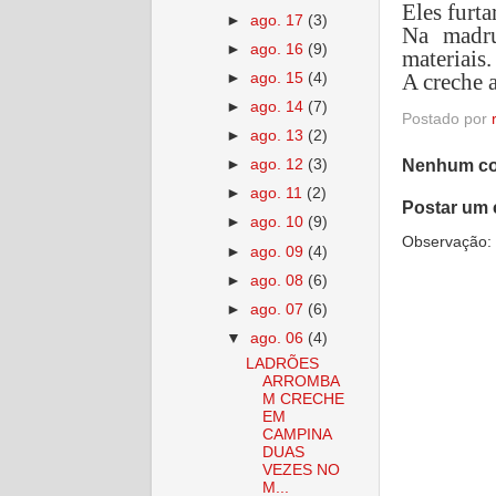
Eles furt
►
ago. 17
(3)
Na madru
►
ago. 16
(9)
materiais.
A creche 
►
ago. 15
(4)
►
ago. 14
(7)
Postado por
►
ago. 13
(2)
Nenhum co
►
ago. 12
(3)
►
ago. 11
(2)
Postar um 
►
ago. 10
(9)
Observação: 
►
ago. 09
(4)
►
ago. 08
(6)
►
ago. 07
(6)
▼
ago. 06
(4)
LADRÕES
ARROMBA
M CRECHE
EM
CAMPINA
DUAS
VEZES NO
M...