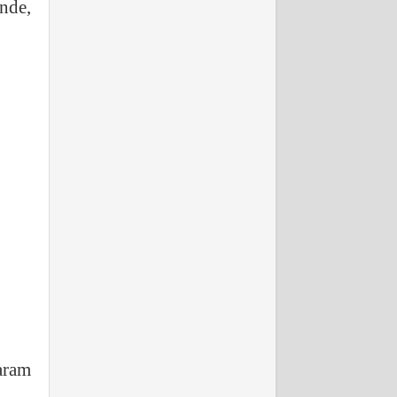
nde,
aram