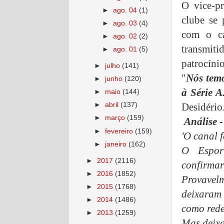
O vice-pr
►
ago. 04
(1)
clube se 
►
ago. 03
(4)
com o ca
►
ago. 02
(2)
transmit
►
ago. 01
(5)
patrocínio
►
julho
(141)
"
Nós temo
►
junho
(120)
à Série 
►
maio
(144)
Desidério
►
abril
(137)
►
março
(159)
Análise 
►
fevereiro
(159)
'O canal 
►
janeiro
(162)
O Espor
►
2017
(2116)
confirma
►
2016
(1852)
Provavel
►
2015
(1768)
deixaram 
►
2014
(1486)
como redes
►
2013
(1259)
Mas deixa