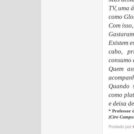
TV, uma á
como Glo
Com isso,
Gastaram 
Existem e
cabo, p
consumo d
Quem ass
acompanha
Quando s
como plat
e deixa de
* Professor
(Ciro Campos
Postado por