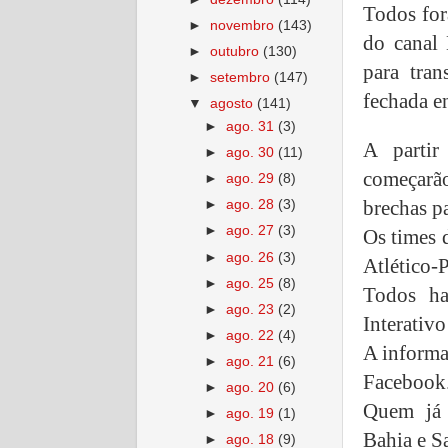
Todos for
►
novembro
(143)
do canal 
►
outubro
(130)
para tra
►
setembro
(147)
fechada e
▼
agosto
(141)
►
ago. 31
(3)
A partir
►
ago. 30
(11)
começarão
►
ago. 29
(8)
brechas pa
►
ago. 28
(3)
►
ago. 27
(3)
Os times d
►
ago. 26
(3)
Atlético-
►
ago. 25
(8)
Todos h
►
ago. 23
(2)
Interativ
►
ago. 22
(4)
A informa
►
ago. 21
(6)
Facebook
►
ago. 20
(6)
Quem já 
►
ago. 19
(1)
Bahia e S
►
ago. 18
(9)