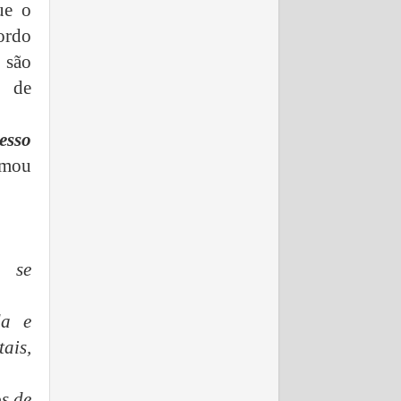
ue o
ordo
 são
s de
esso
rmou
o se
da e
ais,
os de