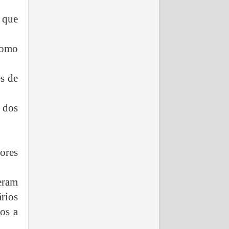
 que
como
s de
 dos
ores
eram
rios
tos a