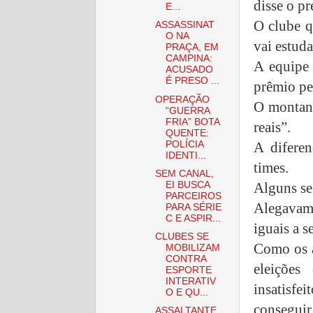
disse o pr
E...
O clube q
ASSASSINAT
O NA
vai estuda
PRAÇA, EM
CAMPINA:
A equipe 
ACUSADO
É PRESO ...
prêmio pel
OPERAÇÃO
O montant
“GUERRA
FRIA” BOTA
reais”.
QUENTE:
POLÍCIA
A diferen
IDENTI...
times.
SEM CANAL,
EI BUSCA
Alguns se
PARCEIROS
Alegavam
PARA SÉRIE
C E ASPIR...
iguais a s
CLUBES SE
Como os a
MOBILIZAM
CONTRA
eleições
ESPORTE
INTERATIV
insatisfe
O E QU...
conseguir 
ASSALTANTE