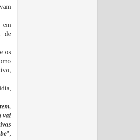
avam
m em
a de
e os
como
ivo,
dia,
tem,
 vai
ivas
ube
",