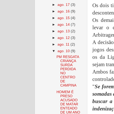
Os dois t
►
ago. 17
(3)
►
ago. 16
(9)
desconten
►
ago. 15
(4)
Os demai
►
ago. 14
(7)
levar o 
►
ago. 13
(2)
Arbitrage
►
ago. 12
(3)
A decisão
►
ago. 11
(2)
jogos des
▼
ago. 10
(9)
os da Lig
PM RESGATA
CRIANÇA
sejam tra
SURDA
PERDIDA
Ambos faz
NO
CENTRO
controlad
DE
"
Se forem
CAMPINA
HOMEM É
somadas a
PRESO
buscar a 
ACUSADO
DE MATAR
indenizaç
ENTEADO
DE UM ANO