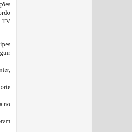
ções
ordo
m TV
ipes
eguir
nter,
orte
a no
oram