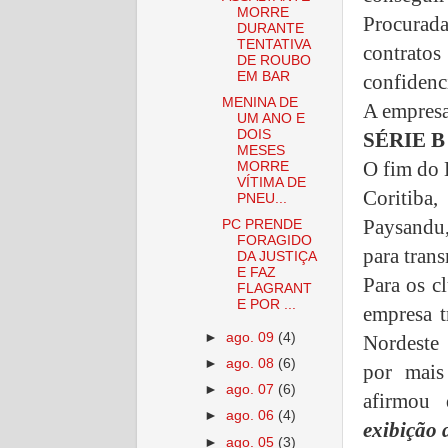
MORRE
Procurada
DURANTE
TENTATIVA
contrato
DE ROUBO
EM BAR
confidenc
MENINA DE
A empresa
UM ANO E
DOIS
SÉRIE B
MESES
O fim do E
MORRE
VÍTIMA DE
Coritiba
PNEU...
Paysandu,
PC PRENDE
FORAGIDO
para trans
DA JUSTIÇA
E FAZ
Para os c
FLAGRANT
E POR ...
empresa 
►
ago. 09
(4)
Nordeste
►
ago. 08
(6)
por mais
►
ago. 07
(6)
afirmou
►
ago. 06
(4)
exibição 
►
ago. 05
(3)