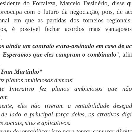
esidente do Fortaleza, Marcelo Desidério, disse q
preocupa com o futuro da negociação, pois, de ac
nal em que as partidas dos torneios regionais
idos, é possível fechar acordos mais vantajoso
.
s ainda um contrato extra-assinado em caso de ac
A. Esperamos que eles cumpram o combinado
", afi
.
- Ivan Martinho*
fez planos ambiciosos demais'
te Interativo fez planos ambiciosos que nã
ram.
mente, eles não tiveram a rentabilidade deseja
de lado a principal força deles, os atrativos digit
 sociais, sites e aplicativos.
ram de rentabilizar isso para tentar comprar direit