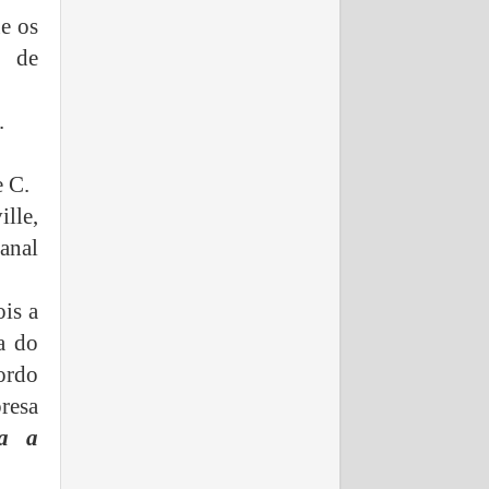
e os
s de
.
e C.
lle,
anal
ois a
a do
ordo
resa
ra a