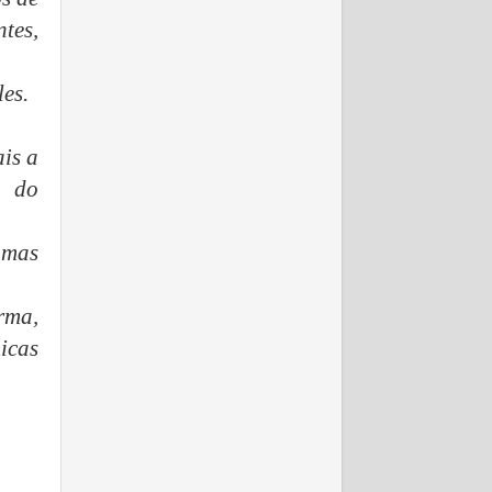
tes,
les.
is a
o do
 mas
rma,
icas