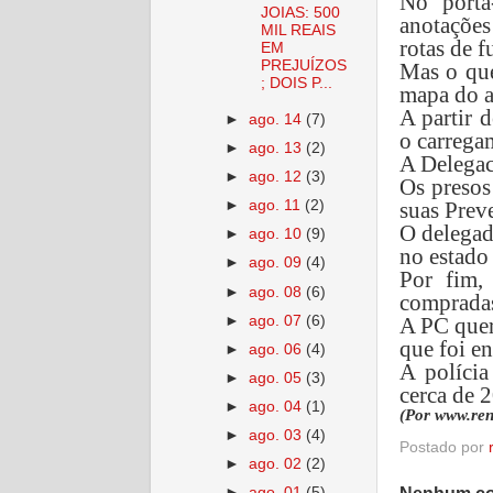
No porta
JOIAS: 500
anotações
MIL REAIS
rotas de f
EM
PREJUÍZOS
Mas o que
; DOIS P...
mapa do a
A partir 
►
ago. 14
(7)
o carrega
►
ago. 13
(2)
A Delegac
►
ago. 12
(3)
Os presos
suas Preve
►
ago. 11
(2)
O delegad
►
ago. 10
(9)
no estado 
►
ago. 09
(4)
Por fim,
►
ago. 08
(6)
compradas 
►
ago. 07
(6)
A PC quer
que foi e
►
ago. 06
(4)
A polícia
►
ago. 05
(3)
cerca de 2
►
ago. 04
(1)
(Por www.ren
►
ago. 03
(4)
Postado por
►
ago. 02
(2)
►
ago. 01
(5)