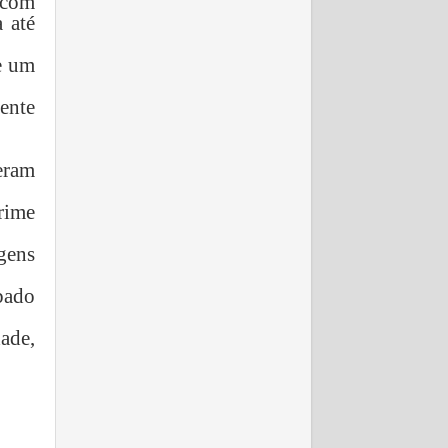
 com
 até
e um
mente
eram
crime
gens
bado
ade,