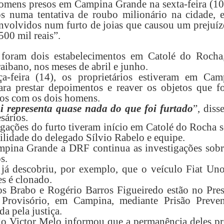
omens presos em Campina Grande na sexta-feira (10
s numa tentativa de roubo milionário na cidade, e
volvidos num furto de joias que causou um prejuíz
500 mil reais”.
 foram dois estabelecimentos em Catolé do Rocha
aibano, nos meses de abril e junho.
ça-feira (14), os proprietários estiveram em Cam
ra prestar depoimentos e reaver os objetos que f
os com os dois homens.
i representa quase nada do que foi furtado
”, diss
sários.
igações do furto tiveram início em Catolé do Rocha 
ilidade do delegado Sílvio Rabelo e equipe.
pina Grande a DRF continua as investigações sobr
s.
 já descobriu, por exemplo, que o veículo Fiat Un
es é clonado.
os Brabo e Rogério Barros Figueiredo estão no Pres
 Provisório, em Campina, mediante Prisão Preven
a pela justiça.
o Victor Melo informou que a permanência deles pr