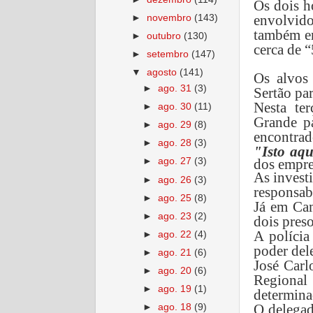
Os dois h
envolvido
►
novembro
(143)
também en
►
outubro
(130)
cerca de “
►
setembro
(147)
▼
agosto
(141)
Os alvos
►
ago. 31
(3)
Sertão par
Nesta ter
►
ago. 30
(11)
Grande pa
►
ago. 29
(8)
encontrad
►
ago. 28
(3)
"I
sto aqu
dos empre
►
ago. 27
(3)
As invest
►
ago. 26
(3)
responsab
►
ago. 25
(8)
Já em Cam
►
ago. 23
(2)
dois preso
A polícia
►
ago. 22
(4)
poder del
►
ago. 21
(6)
José Carl
►
ago. 20
(6)
Regional
►
ago. 19
(1)
determinad
O delegad
►
ago. 18
(9)