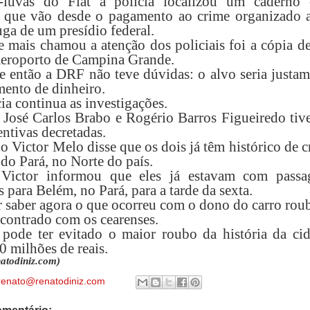
-luvas do Fiat a polícia localizou um caderno
 que vão desde o pagamento ao crime organizado a
uga de um presídio federal.
 mais chamou a atenção dos policiais foi a cópia d
eroporto de Campina Grande.
de então a DRF não teve dúvidas: o alvo seria justa
mento de dinheiro.
ia continua as investigações.
 José Carlos Brabo e Rogério Barros Figueiredo tiv
ntivas decretadas.
o Victor Melo disse que os dois já têm histórico de 
do Pará, no Norte do país.
 Victor informou que eles já estavam com passa
para Belém, no Pará, para a tarde da sexta.
 saber agora o que ocorreu com o dono do carro rou
ncontrado com os cearenses.
 pode ter evitado o maior roubo da história da cid
0 milhões de reais.
atodiniz.com)
renato@renatodiniz.com