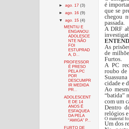
é importa
►
ago. 17
(3)
que se pr
►
ago. 16
(9)
chegou n
▼
ago. 15
(4)
passada.
MENTIU E
A DRF ab
ENGANOU:
investigat
ADOLESCE
ENTEN
NTE NÃO
FOI
As prisõe
ESTUPRAD
de milhõe
A, D...
Furtos.
PROFESSOR
A PC rec
É PRESO
roubo de
PELA PC
POR
Suassuna 
DESCUMPR
cidade e 
IR MEDIDA
Ao mesmo
PR...
“batida” 
ADOLESCENT
com um ca
E DE 14
Dentro do
ANOS É
ESFAQUEA
relógios e
DA PELA
O material fo
“AMIGA” P...
Um dos re
FURTO DE