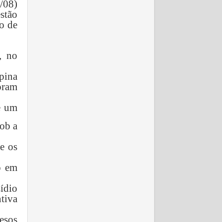
/08)
stão
o de
, no
pina
oram
e um
sob a
e os
o em
ídio
tiva
esos