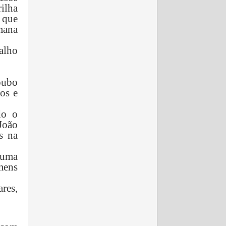
ilha
 que
mana
alho
oubo
os e
do o
João
s na
 uma
mens
res,