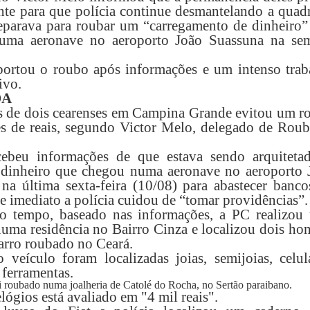
nte para que polícia continue desmantelando a quadr
eparava para roubar um “carregamento de dinheiro”
uma aeronave no aeroporto João Suassuna na se
ortou o roubo após informações e um intenso trab
ivo.
DA
s de dois cearenses em Campina Grande evitou um r
s de reais, segundo Victor Melo, delegado de Roub
ebeu informações de que estava sendo arquiteta
 dinheiro que chegou numa aeronave no aeroporto 
na última sexta-feira (10/08) para abastecer banco
de imediato a polícia cuidou de “tomar providências”.
 tempo, baseado nas informações, a PC realizou
numa residência no Bairro Cinza e localizou dois ho
rro roubado no Ceará.
 veículo foram localizadas joias, semijoias, celula
 ferramentas.
i roubado numa joalheria de Catolé do Rocha, no Sertão paraibano.
lógios está avaliado em "4 mil reais".