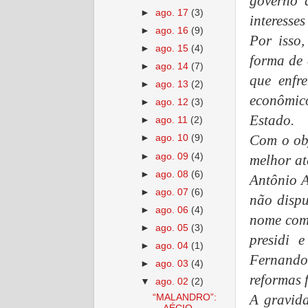
governo 
►
ago. 17
(3)
interesses
►
ago. 16
(9)
Por isso,
►
ago. 15
(4)
forma de 
►
ago. 14
(7)
que enfr
►
ago. 13
(2)
econômic
►
ago. 12
(3)
Estado.
►
ago. 11
(2)
Com o ob
►
ago. 10
(9)
►
ago. 09
(4)
melhor at
►
ago. 08
(6)
Antônio A
►
ago. 07
(6)
não dispu
►
ago. 06
(4)
nome com
►
ago. 05
(3)
presidi 
►
ago. 04
(1)
Fernando 
►
ago. 03
(4)
reformas 
▼
ago. 02
(2)
A gravid
“MALANDRO”: