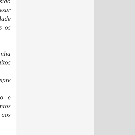
sido
esar
dade
s os
inha
itos
empre
mo e
ntos
 aos