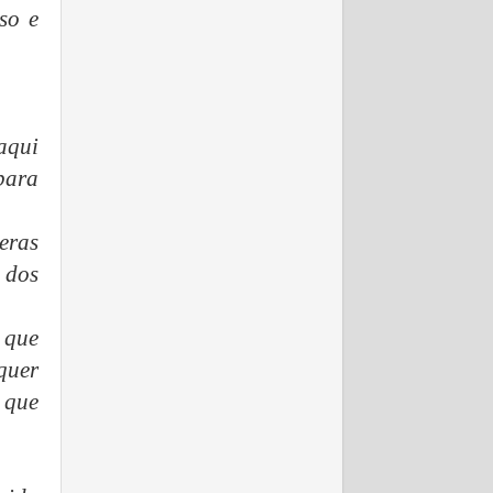
so e
aqui
para
eras
 dos
 que
quer
 que