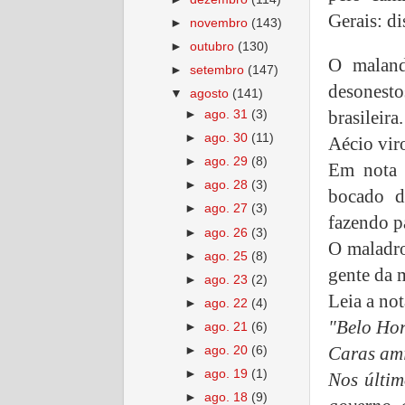
Gerais: d
►
novembro
(143)
►
outubro
(130)
O maland
►
setembro
(147)
desonesto
▼
agosto
(141)
brasileira.
►
ago. 31
(3)
►
ago. 30
(11)
Aécio vir
►
ago. 29
(8)
Em nota e
►
ago. 28
(3)
bocado d
►
ago. 27
(3)
fazendo p
►
ago. 26
(3)
O maladro
►
ago. 25
(8)
gente da 
►
ago. 23
(2)
Leia a not
►
ago. 22
(4)
"Belo Hor
►
ago. 21
(6)
Caras ami
►
ago. 20
(6)
►
ago. 19
(1)
Nos últim
►
ago. 18
(9)