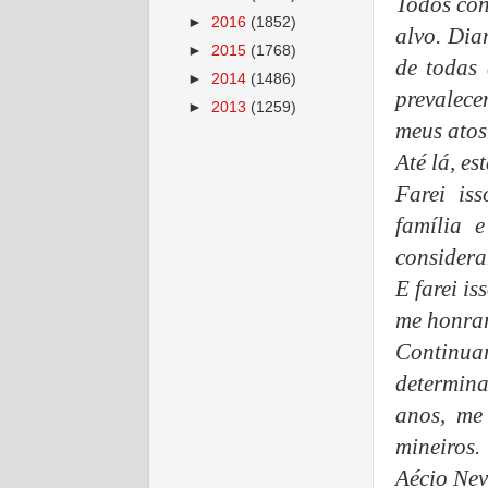
Todos con
►
2016
(1852)
alvo. Dia
►
2015
(1768)
de todas 
►
2014
(1486)
prevalec
►
2013
(1259)
meus atos
Até lá, es
Farei is
família 
considera
E farei is
me honrar
Continu
determin
anos, me
mineiros.
Aécio Nev