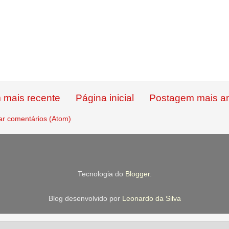
 mais recente
Página inicial
Postagem mais an
ar comentários (Atom)
Tecnologia do
Blogger
.
Blog desenvolvido por
Leonardo da Silva