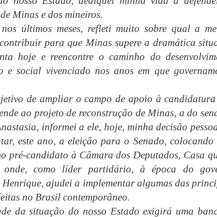
do nosso Estado, dediquei minha vida a defende
 de Minas e dos mineiros.
 nos últimos meses, refleti muito sobre qual a me
contribuir para que Minas supere a dramática situ
enta hoje e reencontre o caminho do desenvolvim
o e social vivenciado nos anos em que governam
jetivo de ampliar o campo de apoio à candidatura
ende ao projeto de reconstrução de Minas, a do sen
nastasia, informei a ele, hoje, minha decisão pesso
tar, este ano, a eleição para o Senado, colocando
o pré-candidato à Câmara dos Deputados, Casa qu
e onde, como líder partidário, à época do gov
Henrique, ajudei a implementar algumas das princi
feitas no Brasil contemporâneo.
ade da situação do nosso Estado exigirá uma ban