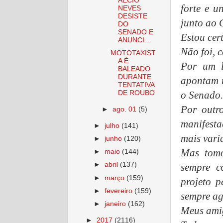
AÉCIO
forte e u
NEVES
DESISTE
junto ao 
DO
SENADO E
Estou cert
ANUNCI...
Não foi, 
MOTOTAXIST
A É
Por um l
BALEADO
DURANTE
apontam 
TENTATIVA
o Senado.
DE ROUBO
Por outr
►
ago. 01
(5)
manifesta
►
julho
(141)
mais vari
►
junho
(120)
Mas tomo
►
maio
(144)
►
abril
(137)
sempre c
►
março
(159)
projeto 
►
fevereiro
(159)
sempre ag
►
janeiro
(162)
Meus ami
►
2017
(2116)