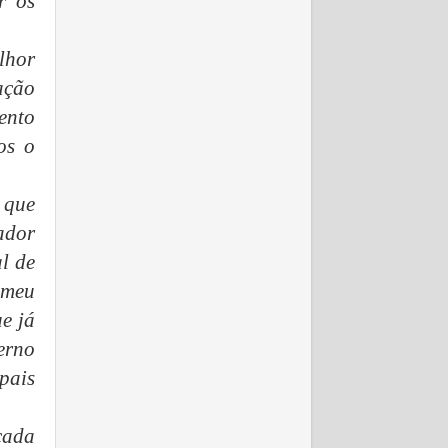
r os
lhor
ação
ento
os o
 que
ador
al de
 meu
e já
erno
pais
cada