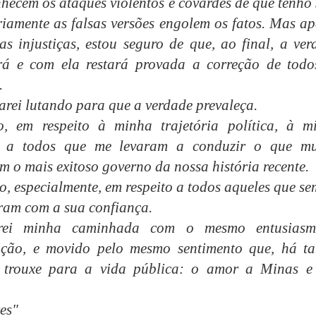
hecem os ataques violentos e covardes de que tenho 
riamente as falsas versões engolem os fatos. Mas ap
as injustiças, estou seguro de que, ao final, a ver
erá e com ela restará provada a correção de todo
.
tarei lutando para que a verdade prevaleça.
so, em respeito à minha trajetória política, à m
e a todos que me levaram a conduzir o que mu
m o mais exitoso governo da nossa história recente.
so, especialmente, em respeito a todos aqueles que s
am com a sua confiança.
arei minha caminhada com o mesmo entusias
ação, e movido pelo mesmo sentimento que, há ta
 trouxe para a vida pública: o amor a Minas e
es"