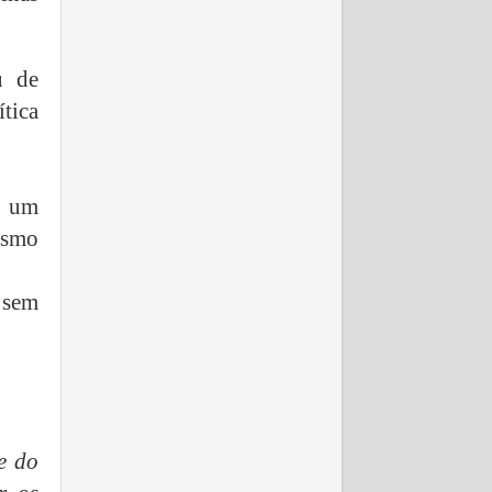
u de
tica
e um
esmo
 sem
e do