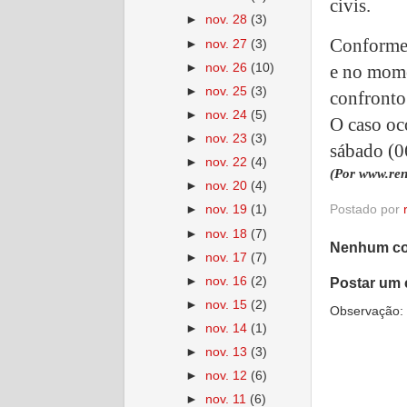
civis.
►
nov. 28
(3)
Conforme 
►
nov. 27
(3)
►
nov. 26
(10)
e no mome
►
nov. 25
(3)
confronto
►
nov. 24
(5)
O caso oc
►
nov. 23
(3)
sábado (0
►
nov. 22
(4)
(Por www.ren
►
nov. 20
(4)
►
nov. 19
(1)
Postado por
►
nov. 18
(7)
Nenhum co
►
nov. 17
(7)
►
nov. 16
(2)
Postar um 
►
nov. 15
(2)
Observação: 
►
nov. 14
(1)
►
nov. 13
(3)
►
nov. 12
(6)
►
nov. 11
(6)