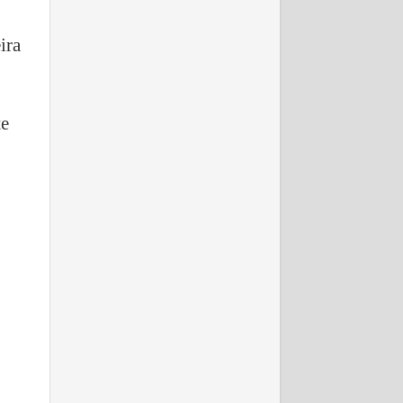
ira
te