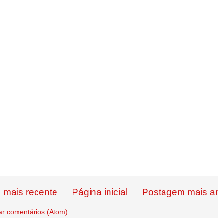
 mais recente
Página inicial
Postagem mais an
ar comentários (Atom)