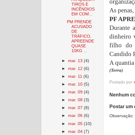
organizaç
TIROS E
As penas,
INCÊNDIOS
EM COM...
PF APRE
PM PRENDE
Durante 
ACUSADO
DE
dinheiro
TRÁFICO,
APREENDE
filho do
QUASE
10KG ...
Candido R
►
mar. 13
(4)
A quantia
►
mar. 12
(6)
(Terra)
►
mar. 11
(6)
Postado por
►
mar. 10
(5)
►
mar. 09
(4)
Nenhum co
►
mar. 08
(3)
Postar um 
►
mar. 07
(8)
►
mar. 06
(6)
Observação: 
►
mar. 05
(10)
►
mar. 04
(7)