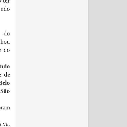
 ter
undo
o do
lhou
e do
endo
e de
Belo
 São
oram
iva,