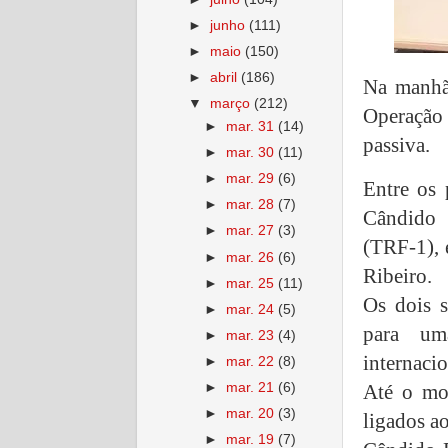
►
junho
(111)
►
maio
(150)
►
abril
(186)
Na manhã 
▼
março
(212)
Operação 
►
mar. 31
(14)
passiva.
►
mar. 30
(11)
►
mar. 29
(6)
Entre os 
►
mar. 28
(7)
Cândido 
►
mar. 27
(3)
(TRF-1), 
►
mar. 26
(6)
Ribeiro.
►
mar. 25
(11)
Os dois s
►
mar. 24
(5)
para um
►
mar. 23
(4)
internacio
►
mar. 22
(8)
Até o mo
►
mar. 21
(6)
►
mar. 20
(3)
ligados ao
►
mar. 19
(7)