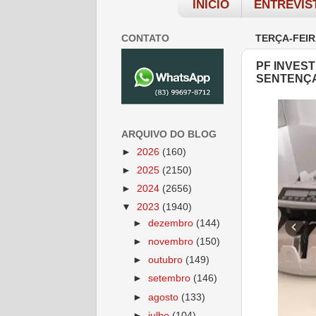
INÍCIO
ENTREVIS
CONTATO
TERÇA-FEIR
PF INVES
SENTENÇA
ARQUIVO DO BLOG
►
2026
(160)
►
2025
(2150)
►
2024
(2656)
▼
2023
(1940)
►
dezembro
(144)
►
novembro
(150)
►
outubro
(149)
►
setembro
(146)
►
agosto
(133)
►
julho
(104)