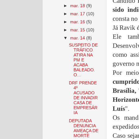
Cândido 
►
mar. 18
(9)
sido ind
►
mar. 17
(10)
consta no 
►
mar. 16
(5)
Já Ravik é
►
mar. 15
(10)
Ele tam
▼
mar. 14
(8)
Desenvol
SUSPEITO DE
TRÁFICO
como assi
ATIRA NA
PM E
governo n
ACABA
BALEADO.
Por meio
O...
cumprido
DRF PRENDE
4º
Brasília
ACUSADO
DE INVADIR
Horizont
CASA DE
Luís
".
EMPRESÁR
IA
Os mand
DEPUTADA
expedidos
DENUNCIA
AMEAÇA DE
Caso seja
MORTE