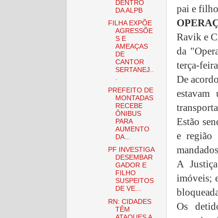
DENTRO
pai e filh
DA ALPB
OPERAÇ
FILHA EXPÕE
AGRESSÕE
Ravik e C
S E
AMEAÇAS
da "Opera
DE
CANTOR
terça-feira
SERTANEJ..
De acordo
.
PREFEITO DE
estavam 
MONTADAS
transporta
RECEBE
ÔNIBUS
Estão se
PARA
AUMENTO
e região
DA...
mandados 
PF INVESTIGA
DESEMBAR
A Justiç
GADOR E
FILHO
imóveis; e
SUSPEITOS
DE VE...
bloqueada
RN: CIDADES
Os detid
TÊM
ATAQUES A