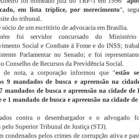
Ribeiro foi nomeado juiz do TRF-1 em 1996 "
após
icado, em lista tríplice, por merecimento
", seg
site do tribunal.
 sócio de um escritório de advocacia em Brasília.
bém foi servidor concursado do Ministéri
vimento Social e Combate à Fome e do INSS; traba
stente Parlamentar no Senado; e foi representant
o Conselho de Recursos da Previdência Social.
 de nota, a corporação informou que "
estão s
s 9 mandados de busca e apreensão na cidad
, 7 mandados de busca e apreensão na cidade de 
e e 1 mandado de busca e apreensão na cidade de
ados contra o desembargador e o advogado f
 pelo Superior Tribunal de Justiça (STJ).
m condenados pelos crimes de corrupção ativa e pass