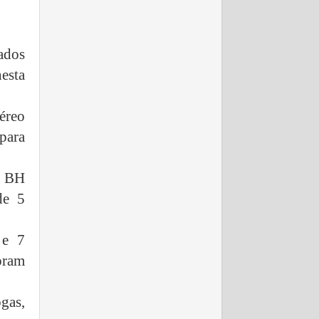
gados
esta
aéreo
para
m BH
de 5
 e 7
foram
gas,