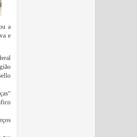
ou a
va e
eral
gião
Bello
ças"
fico
eços