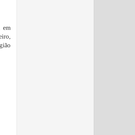
l em
iro,
gião