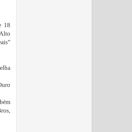
e 18
 Alto
ais”
elha
Ouro
mbém
ros,