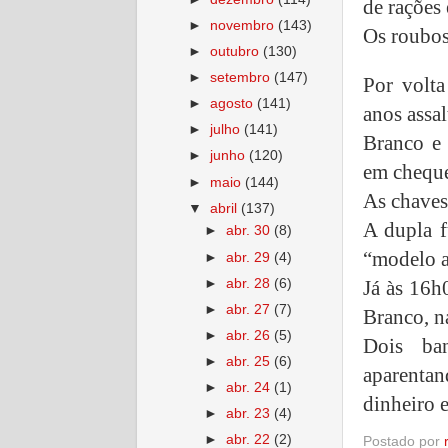
de rações 
►
novembro
(143)
Os roubo
►
outubro
(130)
►
setembro
(147)
Por volt
►
agosto
(141)
anos assa
►
julho
(141)
Branco e 
►
junho
(120)
em cheques
►
maio
(144)
As chaves
▼
abril
(137)
A dupla 
►
abr. 30
(8)
“modelo a
►
abr. 29
(4)
►
abr. 28
(6)
Já às 16h
►
abr. 27
(7)
Branco, n
►
abr. 26
(5)
Dois ba
►
abr. 25
(6)
aparentan
►
abr. 24
(1)
dinheiro e
►
abr. 23
(4)
►
abr. 22
(2)
Postado por