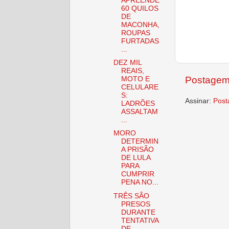
APREENDE
60 QUILOS
DE
MACONHA,
ROUPAS
FURTADAS
...
DEZ MIL
REAIS,
Postagem
MOTO E
CELULARE
S:
Assinar:
Post
LADRÕES
ASSALTAM
...
MORO
DETERMIN
A PRISÃO
DE LULA
PARA
CUMPRIR
PENA NO...
TRÊS SÃO
PRESOS
DURANTE
TENTATIVA
DE