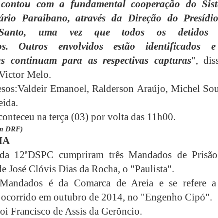
contou com a fundamental cooperação do Sis
iário Paraibano, através da Direção do Presídi
Santo, uma vez que todos os detidos 
dos.
Outros envolvidos estão identificados 
ias continuam para as respectivas capturas
", dis
Victor Melo.
sos:Valdeir Emanoel, Ralderson Araújo, Michel Sou
eida.
conteceu na terça (03) por volta das 11h00.
om DRF)
IA
s da 12ªDSPC cumpriram três Mandados de Prisã
de José
Clóvis
Dias da Rocha, o "Paulista".
andados é da Comarca de Areia e se refere 
o
ocorrido em outubro de 2014, no "Engenho Cipó".
foi Francisco de Assis da Gerôncio.