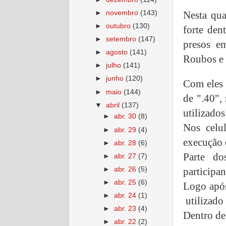
►
novembro
(143)
Nesta qua
►
outubro
(130)
forte de
►
setembro
(147)
presos em
►
agosto
(141)
Roubos e 
►
julho
(141)
►
junho
(120)
Com eles
►
maio
(144)
de ".40",
▼
abril
(137)
utilizado
►
abr. 30
(8)
Nos celu
►
abr. 29
(4)
execução 
►
abr. 28
(6)
Parte do
►
abr. 27
(7)
►
abr. 26
(5)
participan
►
abr. 25
(6)
Logo após
►
abr. 24
(1)
utilizado 
►
abr. 23
(4)
Dentro de
►
abr. 22
(2)