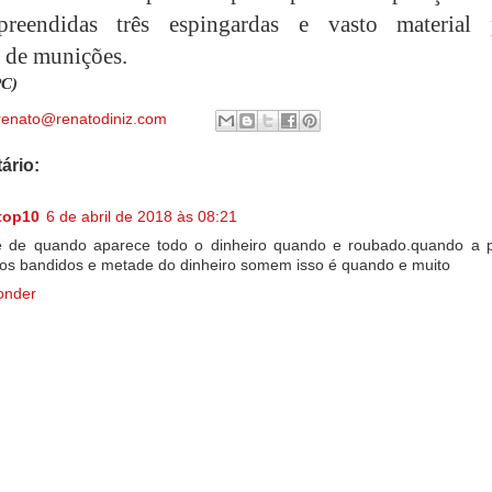
reendidas três espingardas e vasto material 
 de munições.
PC)
renato@renatodiniz.com
ário:
top10
6 de abril de 2018 às 08:21
 de quando aparece todo o dinheiro quando e roubado.quando a po
os bandidos e metade do dinheiro somem isso é quando e muito
onder