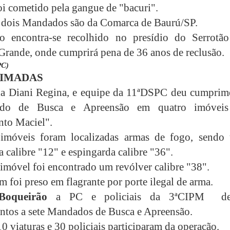
oi cometido pela gangue de "bacuri".
 dois Mandados são da Comarca de Baurú/SP.
o encontra-se recolhido no presídio do Serrotã
rande, onde cumprirá pena de 36 anos de reclusão.
PC)
IMADAS
da Diani Regina, e equipe da 11ªDSPC deu cumprim
do de Busca e Apreensão em quatro imóvei
to Maciel".
imóveis foram localizadas armas de fogo, sendo
a calibre "12" e espingarda calibre "36".
imóvel foi encontrado um revólver calibre "38".
foi preso em flagrante por porte ilegal de arma.
oqueirão
a PC e policiais da 3ªCIPM de
tos a sete Mandados de Busca e Apreensão.
0 viaturas e 30 policiais participaram da operação.