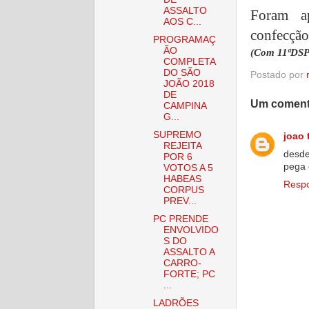
ASSALTO
Foram ap
AOS C...
confecção
PROGRAMAÇ
ÃO
(Com 11ªDS
COMPLETA
DO SÃO
Postado por
JOÃO 2018
DE
Um coment
CAMPINA
G...
SUPREMO
joao 
REJEITA
desde
POR 6
pega 
VOTOS A 5
HABEAS
Resp
CORPUS
PREV...
PC PRENDE
ENVOLVIDO
S DO
ASSALTO A
CARRO-
FORTE; PC
...
LADRÕES