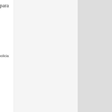
para
licia