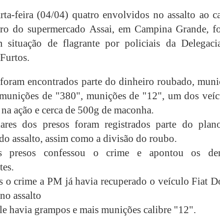
rta-feira (04/04) quatro envolvidos no assalto ao c
ntro do supermercado Assai, em Campina Grande, f
 situação de flagrante por policiais da Delegaci
Furtos.
 foram encontrados
parte do dinheiro roubado,
muni
 munições de "380", munições de "12", um dos veíc
s na ação e cerca de 500g de maconha.
lares dos presos foram registrados parte do plan
do assalto, assim como a divisão do roubo.
s presos confessou o crime e apontou os de
tes.
 o crime a PM já havia recuperado o veículo Fiat D
no assalto
le havia grampos e mais munições calibre "12".