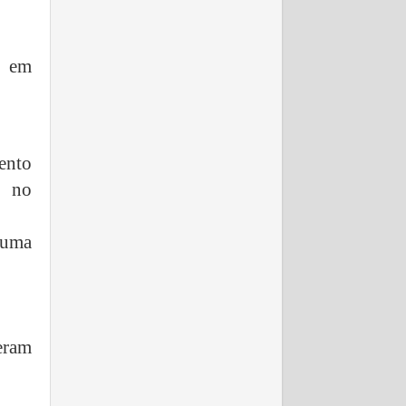
o em
ento
s no
 uma
ram