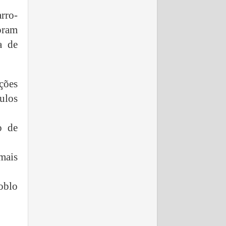
arro-
oram
a de
ções
ulos
o de
mais
oblo