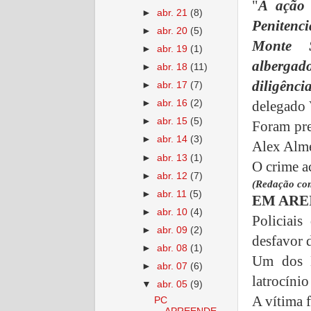
"
A ação 
►
abr. 21
(8)
Penitenc
►
abr. 20
(5)
Monte 
►
abr. 19
(1)
alberga
►
abr. 18
(11)
diligênc
►
abr. 17
(7)
delegado 
►
abr. 16
(2)
►
abr. 15
(5)
Foram pre
►
abr. 14
(3)
Alex Alm
►
abr. 13
(1)
O crime a
►
abr. 12
(7)
(Redação c
►
abr. 11
(5)
EM ARE
►
abr. 10
(4)
Policiai
►
abr. 09
(2)
desfavor 
►
abr. 08
(1)
Um dos M
►
abr. 07
(6)
latrocíni
▼
abr. 05
(9)
A vítima 
PC