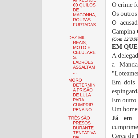
APREENDE
O crime f
60 QUILOS
DE
Os outros
MACONHA,
ROUPAS
O acusad
FURTADAS
...
Campina G
DEZ MIL
(Com 12ªDS
REAIS,
EM QUE
MOTO E
CELULARE
A delega
S:
LADRÕES
a Manda
ASSALTAM
"Loteamen
...
MORO
Em dois 
DETERMIN
espingard
A PRISÃO
DE LULA
Em outro 
PARA
CUMPRIR
Um homem 
PENA NO...
Já em B
TRÊS SÃO
PRESOS
cumprimen
DURANTE
TENTATIVA
Cerca de 1
DE