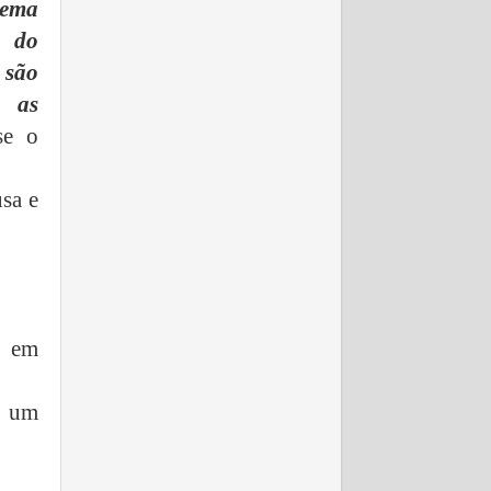
tema
o do
são
e as
se o
sa e
o em
a um