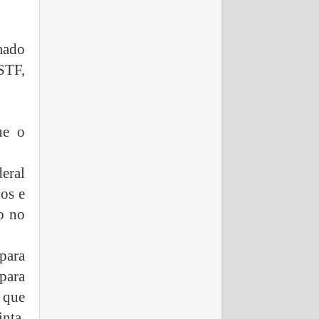
mado
STF,
ue o
eral
os e
o no
para
para
 que
inta.