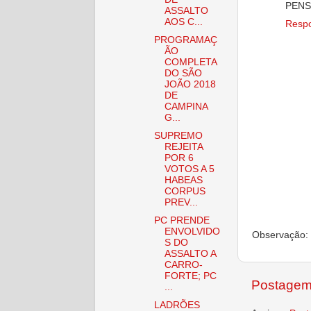
PENS
ASSALTO
AOS C...
Resp
PROGRAMAÇ
ÃO
COMPLETA
DO SÃO
JOÃO 2018
DE
CAMPINA
G...
SUPREMO
REJEITA
POR 6
VOTOS A 5
HABEAS
CORPUS
PREV...
PC PRENDE
ENVOLVIDO
Observação: 
S DO
ASSALTO A
CARRO-
FORTE; PC
Postagem
...
LADRÕES