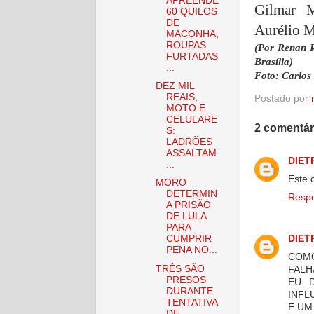
APREENDE
Gilmar M
60 QUILOS
DE
Aurélio M
MACONHA,
ROUPAS
(Por Renan 
FURTADAS
Brasília)
...
Foto: Carlo
DEZ MIL
REAIS,
Postado por
MOTO E
CELULARE
2 comentár
S:
LADRÕES
ASSALTAM
DIET
...
Este 
MORO
DETERMIN
Resp
A PRISÃO
DE LULA
PARA
DIET
CUMPRIR
PENA NO...
COMO
TRÊS SÃO
FALH
PRESOS
EU 
DURANTE
INFL
TENTATIVA
E UM
DE