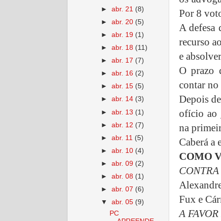
►
abr. 21
(8)
Por 8 voto
►
abr. 20
(5)
A defesa 
►
abr. 19
(1)
recurso a
►
abr. 18
(11)
e absolver
►
abr. 17
(7)
O prazo 
►
abr. 16
(2)
contar no 
►
abr. 15
(5)
Depois de
►
abr. 14
(3)
ofício ao
►
abr. 13
(1)
►
abr. 12
(7)
na primeir
►
abr. 11
(5)
Caberá a 
►
abr. 10
(4)
COMO V
►
abr. 09
(2)
CONTRA
►
abr. 08
(1)
Alexandr
►
abr. 07
(6)
Fux e
Cár
▼
abr. 05
(9)
A FAVOR
PC