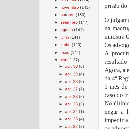
prisão do 
►
novembro
(143)
►
outubro
(130)
O julgame
►
setembro
(147)
na madrug
►
agosto
(141)
ministra 
►
julho
(141)
Os advoga
►
junho
(120)
A procur
►
maio
(144)
▼
abril
(137)
resultado 
►
abr. 30
(8)
Agora, a 
►
abr. 29
(4)
da 4ª Reg
►
abr. 28
(6)
1 mês de 
►
abr. 27
(7)
caso do t
►
abr. 26
(5)
No último
►
abr. 25
(6)
negar a 
►
abr. 24
(1)
impedir a
►
abr. 23
(4)
►
abr. 22
(2)
os advoga