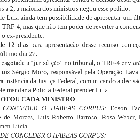
s a 2, a maioria dos ministros negou esse pedido.
de Lula ainda tem possibilidade de apresentar um úl
o TRF-4, mas que não tem poder de reverter a conden
 o ex-presidente.
de 12 dias para apresentação desse recurso começ
último dia 27.
 esgotada a "jurisdição" no tribunal, o TRF-4 envia
 juiz Sérgio Moro, responsável pela Operação Lava 
a instância da Justiça Federal, comunicando a decisã
ele mandar a Polícia Federal prender Lula.
OTOU CADA MINISTRO
 CONCEDER O HABEAS CORPUS
: Edson Fac
e de Moraes,
Luís Roberto Barroso,
Rosa Weber, 
men Lúcia.
 DE CONCEDER O HABEAS CORPUS: