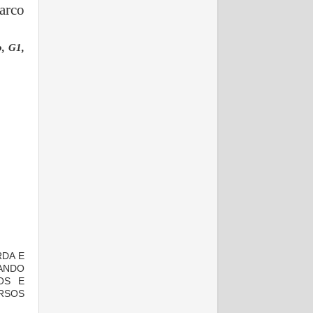
arco
, G1,
RDA E
UANDO
OS E
URSOS