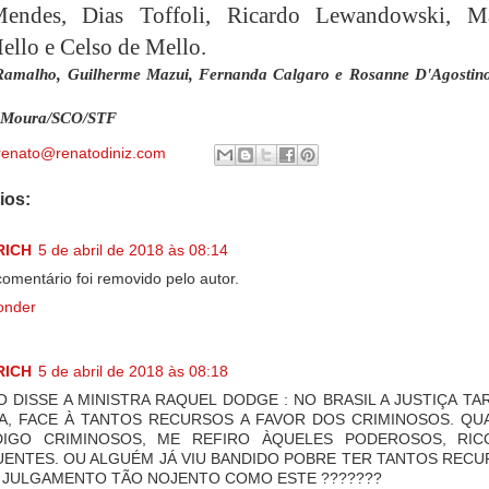
endes, Dias Toffoli, Ricardo Lewandowski, M
ello e Celso de Mello.
Ramalho, Guilherme Mazui, Fernanda Calgaro e Rosanne D'Agostino
s Moura/SCO/STF
renato@renatodiniz.com
ios:
RICH
5 de abril de 2018 às 08:14
comentário foi removido pelo autor.
onder
RICH
5 de abril de 2018 às 08:18
 DISSE A MINISTRA RAQUEL DODGE : NO BRASIL A JUSTIÇA TA
A, FACE À TANTOS RECURSOS A FAVOR DOS CRIMINOSOS. Q
DIGO CRIMINOSOS, ME REFIRO ÀQUELES PODEROSOS, RIC
UENTES. OU ALGUÉM JÁ VIU BANDIDO POBRE TER TANTOS REC
 JULGAMENTO TÃO NOJENTO COMO ESTE ???????