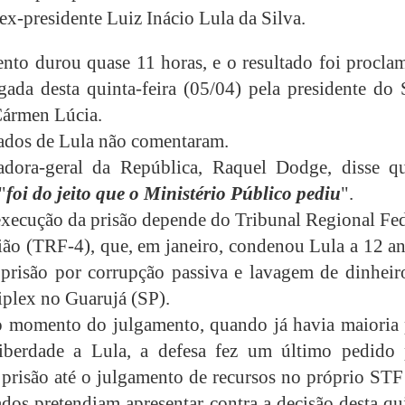
ex-presidente Luiz Inácio Lula da Silva.
nto durou quase 11 horas, e o resultado foi procla
ada desta quinta-feira (05/04) pela presidente do 
Cármen Lúcia.
dos de Lula não comentaram.
adora-geral da República, Raquel Dodge, disse q
"
foi do jeito que o Ministério Público pediu
".
execução da prisão depende do Tribunal Regional Fed
ião (TRF-4), que, em janeiro, condenou Lula a 12 an
prisão por corrupção passiva e lavagem de dinheir
riplex no Guarujá (SP).
 momento do julgamento, quando já havia maioria 
liberdade a Lula, a defesa fez um último pedido 
 prisão até o julgamento de recursos no próprio STF
dos pretendiam apresentar contra a decisão desta qu