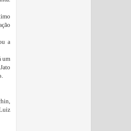
timo
ação
ou a
rá um
Jato
o.
hin,
Luiz