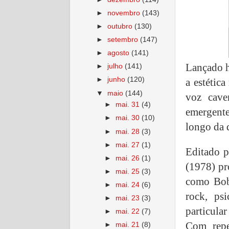
►
novembro
(143)
►
outubro
(130)
►
setembro
(147)
►
agosto
(141)
Lançado h
►
julho
(141)
►
junho
(120)
a estétic
▼
maio
(144)
voz cave
►
mai. 31
(4)
emergent
►
mai. 30
(10)
longo da 
►
mai. 28
(3)
►
mai. 27
(1)
Editado 
►
mai. 26
(1)
(1978) pr
►
mai. 25
(3)
como Bob 
►
mai. 24
(6)
rock, ps
►
mai. 23
(3)
particula
►
mai. 22
(7)
Com repe
►
mai. 21
(8)