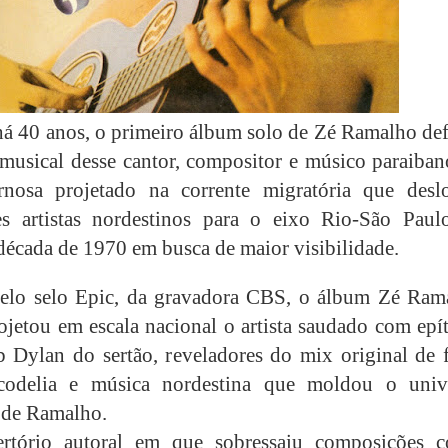
á 40 anos, o primeiro álbum solo de Zé Ramalho def
a musical desse cantor, compositor e músico paraiba
rnosa projetado na corrente migratória que desl
es artistas nordestinos para o eixo Rio-São Paul
década de 1970 em busca de maior visibilidade.
pelo selo Epic, da gravadora CBS, o álbum Zé Ram
ojetou em escala nacional o artista saudado com epí
Dylan do sertão, reveladores do mix original de f
icodelia e música nordestina que moldou o univ
r de Ramalho.
rtório autoral em que sobressaiu composições 