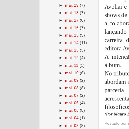
►
mai. 19
(7)
Avohai e 
►
mai. 18
(7)
shows de 
►
mai. 17
(6)
a colabo
►
mai. 16
(7)
lançando
►
mai. 15
(5)
carreira
►
mai. 14
(11)
editora A
►
mai. 13
(3)
A intenç
►
mai. 12
(4)
álbum.
►
mai. 11
(1)
No tribut
►
mai. 10
(6)
►
mai. 09
(2)
abordam 
►
mai. 08
(8)
parceri
►
mai. 07
(2)
acrescen
►
mai. 06
(4)
filosófic
►
mai. 05
(5)
(Por Mauro F
►
mai. 04
(1)
Postado por
►
mai. 03
(8)