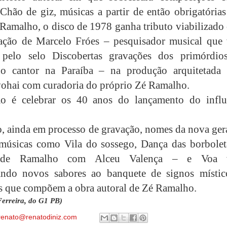
Chão de giz, músicas a partir de então obrigatórias
Ramalho, o disco de 1978 ganha tributo viabilizado
ração de Marcelo Fróes – pesquisador musical que
 pelo selo Discobertas gravações dos primórdio
 do cantor na Paraíba – na produção arquitetada 
vohai com curadoria do próprio Zé Ramalho.
ão é celebrar os 40 anos do lançamento do influ
o, ainda em processo de gravação, nomes da nova ger
músicas como Vila do sossego, Dança das borbolet
a de Ramalho com Alceu Valença – e Voa 
tando novos sabores ao banquete de signos místic
os que compõem a obra autoral de Zé Ramalho.
erreira, do G1 PB)
renato@renatodiniz.com