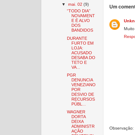
▼
mai. 02
(9)
Um coment
“TODO DIA”
NOVAMENT
E É ALVO
Unk
DOS
Muito
BANDIDOS
Resp
DURANTE
FURTO EM
LOJA:
ACUSADO
DESABA DO
TETO E
VA...
PGR
DENUNCIA
VENEZIANO
POR
DESVIO DE
RECURSOS
PÚBL...
WAGNER
DORTA
DEIXA
ADMINISTR
Observação: 
AÇÃO