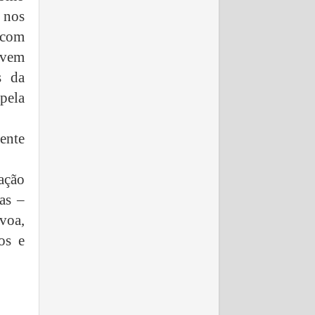
 nos
 com
 vem
s da
pela
ente
ação
as –
voa,
os e