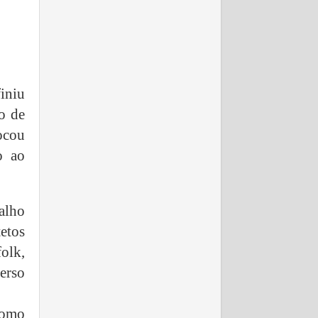
iniu
no de
ocou
o ao
alho
tetos
olk,
erso
como