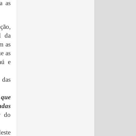
a as
ção,
l da
m as
ue as
aú e
 das
 que
adas
r do
este