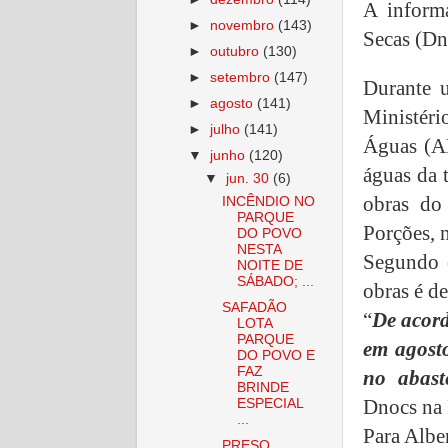
A inform
►
novembro
(143)
Secas (Dn
►
outubro
(130)
►
setembro
(147)
Durante u
►
agosto
(141)
Ministér
►
julho
(141)
Águas (A
▼
junho
(120)
águas da 
▼
jun. 30
(6)
obras do
INCÊNDIO NO
PARQUE
Porções, n
DO POVO
NESTA
Segundo o
NOITE DE
SÁBADO; ...
obras é d
SAFADÃO
“
De acord
LOTA
PARQUE
em agost
DO POVO E
FAZ
no abast
BRINDE
Dnocs na 
ESPECIAL
...
Para Albe
PRESO