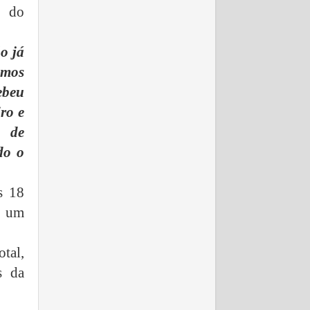
o do
o já
omos
ebeu
ro e
m de
do o
s 18
e um
tal,
s da