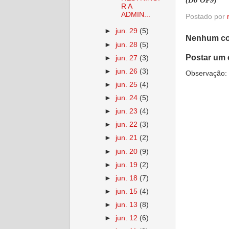
(Do OP9)
R A
ADMIN...
Postado por
►
jun. 29
(5)
Nenhum co
►
jun. 28
(5)
Postar um 
►
jun. 27
(3)
►
jun. 26
(3)
Observação: 
►
jun. 25
(4)
►
jun. 24
(5)
►
jun. 23
(4)
►
jun. 22
(3)
►
jun. 21
(2)
►
jun. 20
(9)
►
jun. 19
(2)
►
jun. 18
(7)
►
jun. 15
(4)
►
jun. 13
(8)
►
jun. 12
(6)