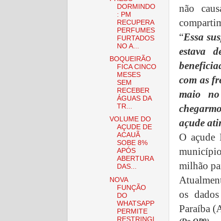
não caus
DORMINDO
: PM
comparti
RECUPERA
PERFUMES
“
Essa su
FURTADOS
NO A...
estava 
BOQUEIRÃO
benefici
FICA CINCO
MESES
com as fr
SEM
RECEBER
maio no 
ÁGUAS DA
chegarmo
TR...
VOLUME DO
açude ati
AÇUDE DE
O açude 
ACAUÃ
SOBE 8%
municípi
APÓS
ABERTURA
milhão pa
DAS...
Atualment
NOVA
FUNÇÃO
os dados
DO
WHATSAPP
Paraíba 
PERMITE
RESTRINGI