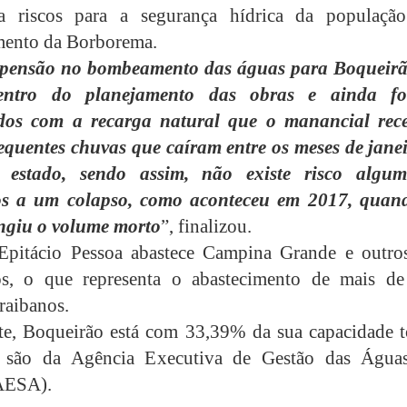
a riscos para a segurança hídrica da populaçã
mento da Borborema.
spensão no bombeamento das águas para Boqueirã
dentro do planejamento das obras e ainda f
ados com a recarga natural que o manancial rec
equentes chuvas que caíram entre os meses de janei
estado, sendo assim, não existe risco algu
s a um colapso, como aconteceu em 2017, quan
ngiu o volume morto
”, finalizou.
Epitácio Pessoa abastece Campina Grande e outro
os, o que representa o abastecimento de mais d
raibanos.
e, Boqueirão está com 33,39% da sua capacidade to
 são da Agência Executiva de Gestão das Água
(AESA).