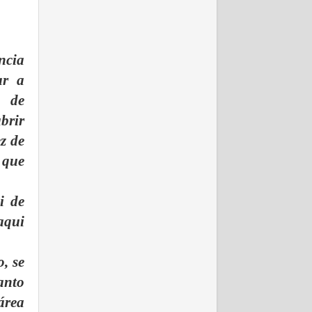
ncia
ar a
a de
brir
z de
 que
i de
aqui
, se
anto
área