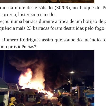
io na noite deste sábado (30/06), no Parque do P
correria, histerismo e medo.
çou numa barraca durante a troca de um botijão de g
quência mais 23 barracas foram destruídas pelo fogo.
o Romero Rodrigues assim que soube do incêndio fo
omou providências
*
.