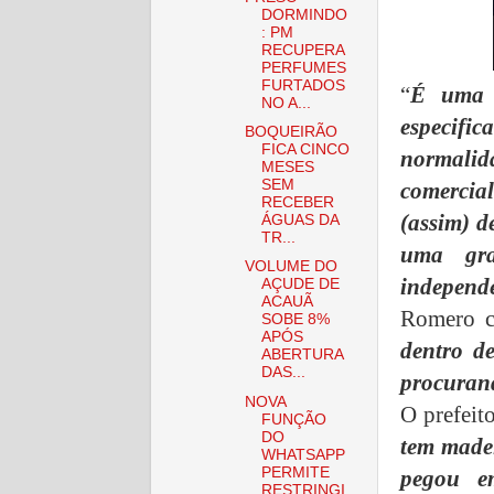
DORMINDO
: PM
RECUPERA
PERFUMES
FURTADOS
“
É uma q
NO A...
especifi
BOQUEIRÃO
FICA CINCO
normalid
MESES
SEM
comercial
RECEBER
(assim) d
ÁGUAS DA
TR...
uma gra
VOLUME DO
independe
AÇUDE DE
ACAUÃ
Romero c
SOBE 8%
APÓS
dentro d
ABERTURA
DAS...
procuran
NOVA
O prefeit
FUNÇÃO
DO
tem madei
WHATSAPP
PERMITE
pegou e
RESTRINGI