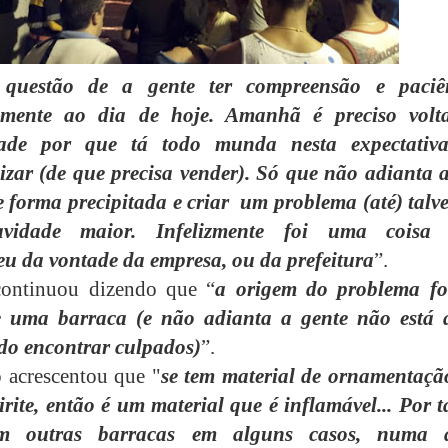
uestão de a gente ter compreensão e paciê
camente ao dia de hoje. Amanhã é preciso volt
ade por que tá todo munda nesta expectativ
izar (de que precisa vender). Só que não adianta a
e forma precipitada e criar
um problema (até) talve
vidade maior. Infelizmente foi uma coisa
u da vontade da empresa, ou da prefeitura
”.
ontinuou dizendo que “
a origem do problema fo
e uma barraca (e não adianta a gente não está 
do encontrar culpados)
”.
o acrescentou que "
se tem material de ornamentação
rite, então é um material que é inflamável... Por t
m outras barracas em alguns casos, numa 