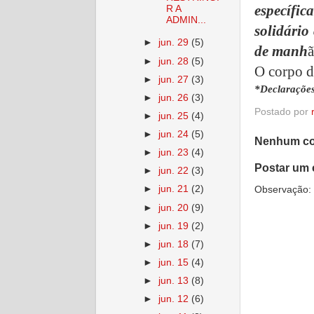
específi
R A
ADMIN...
solidário
►
jun. 29
(5)
de manh
ã
►
jun. 28
(5)
O corpo d
►
jun. 27
(3)
*Declaraçõe
►
jun. 26
(3)
Postado por
►
jun. 25
(4)
►
jun. 24
(5)
Nenhum co
►
jun. 23
(4)
Postar um 
►
jun. 22
(3)
►
jun. 21
(2)
Observação: 
►
jun. 20
(9)
►
jun. 19
(2)
►
jun. 18
(7)
►
jun. 15
(4)
►
jun. 13
(8)
►
jun. 12
(6)