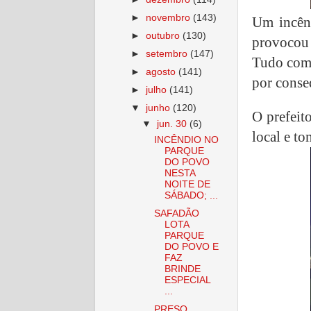
►
novembro
(143)
Um incênd
►
outubro
(130)
provocou 
►
setembro
(147)
Tudo come
►
agosto
(141)
por conse
►
julho
(141)
▼
junho
(120)
O prefeit
▼
jun. 30
(6)
local e t
INCÊNDIO NO
PARQUE
DO POVO
NESTA
NOITE DE
SÁBADO; ...
SAFADÃO
LOTA
PARQUE
DO POVO E
FAZ
BRINDE
ESPECIAL
...
PRESO