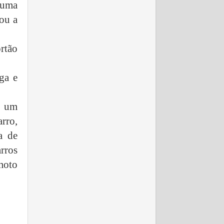
 uma
ou a
rtão
ga e
: um
rro,
a de
rros
moto