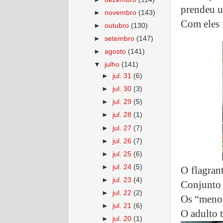
prendeu u
►
novembro
(143)
Com eles 
►
outubro
(130)
►
setembro
(147)
►
agosto
(141)
▼
julho
(141)
►
jul. 31
(6)
►
jul. 30
(3)
►
jul. 29
(5)
►
jul. 28
(1)
►
jul. 27
(7)
►
jul. 26
(7)
►
jul. 25
(6)
►
jul. 24
(5)
O flagran
►
jul. 23
(4)
Conjunto 
►
jul. 22
(2)
Os “menor
►
jul. 21
(6)
O adulto 
►
jul. 20
(1)