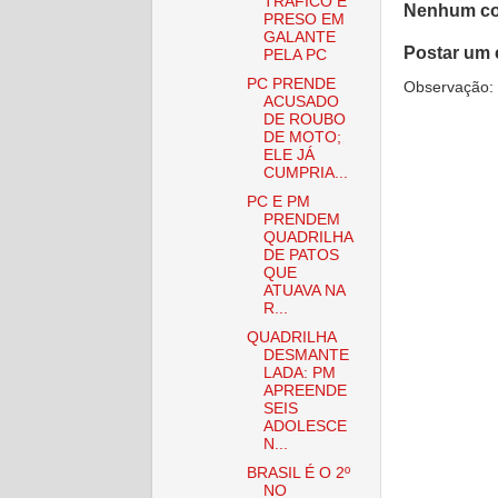
TRÁFICO É
Nenhum co
PRESO EM
GALANTE
Postar um 
PELA PC
PC PRENDE
Observação: 
ACUSADO
DE ROUBO
DE MOTO;
ELE JÁ
CUMPRIA...
PC E PM
PRENDEM
QUADRILHA
DE PATOS
QUE
ATUAVA NA
R...
QUADRILHA
DESMANTE
LADA: PM
APREENDE
SEIS
ADOLESCE
N...
BRASIL É O 2º
NO