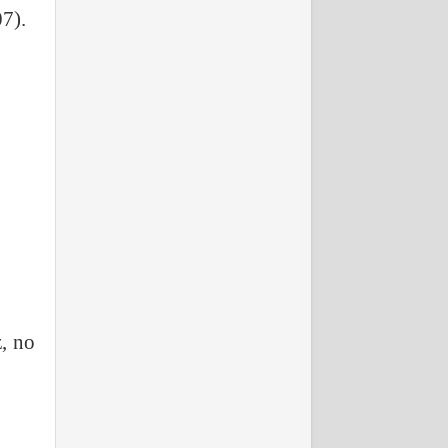
07).
, no