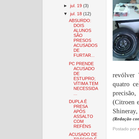
►
jul. 19
(3)
▼
jul. 18
(12)
ABSURDO:
DOIS
ALUNOS
SÃO
PRESOS
ACUSADOS
DE
FURTAR...
PC PRENDE
ACUSADO
DE
revólver
ESTUPRO;
quatro ce
VÍTIMA TEM
NECESSIDA
precisão
...
(Citroen 
DUPLA É
PRESA
Shineray,
APÓS
ASSALTO
(Redação co
COM
REFÉNS
Postado por
ACUSADO DE