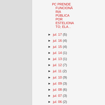
PC PRENDE
FUNCIONÁ
RIA
PÚBLICA
POR
ESTELIONA
TO; ELA...
►
jul. 17
(5)
►
jul. 16
(4)
►
jul. 15
(4)
►
jul. 14
(1)
►
jul. 13
(1)
►
jul. 12
(7)
►
jul. 11
(2)
►
jul. 10
(9)
►
jul. 09
(3)
►
jul. 08
(6)
►
jul. 07
(3)
►
jul. 06
(2)