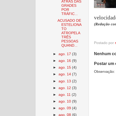
ATRÁS DAS
GRADES
POR
TRÁFIC...
velocidad
ACUSADO DE
(Redação co
ESTELIONA
TO
ATROPELA
TRÊS
PESSOAS
Postado por
QUAND...
Nenhum co
►
ago. 17
(3)
►
ago. 16
(9)
Postar um 
►
ago. 15
(4)
Observação: 
►
ago. 14
(7)
►
ago. 13
(2)
►
ago. 12
(3)
►
ago. 11
(2)
►
ago. 10
(9)
►
ago. 09
(4)
►
ago. 08
(6)