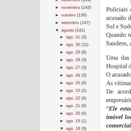
►
novembro
(143)
Policiai
►
outubro
(130)
acusado d
►
setembro
(147)
Sul e Sude
▼
agosto
(141)
Quando te
►
ago. 31
(3)
Sandero, a
►
ago. 30
(11)
►
ago. 29
(8)
Uma das v
►
ago. 28
(3)
Hospital 
►
ago. 27
(3)
O acusado
►
ago. 26
(3)
As vítima
►
ago. 25
(8)
De acor
►
ago. 23
(2)
►
ago. 22
(4)
empresári
►
ago. 21
(6)
“
Ele esta
►
ago. 20
(6)
imóvel lo
►
ago. 19
(1)
comerciai
▼
ago. 18
(9)