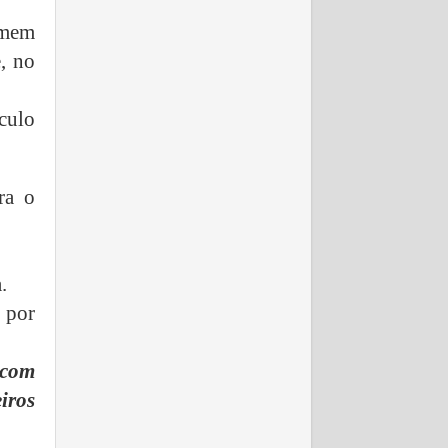
omem
e, no
culo
ra o
.
 por
 com
iros