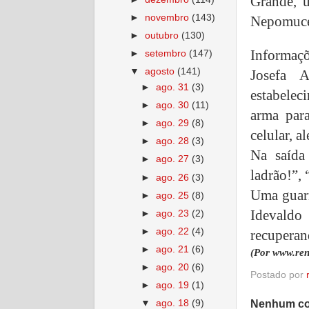
Grande, 
►
novembro
(143)
Nepomuc
►
outubro
(130)
Informaçõ
►
setembro
(147)
▼
agosto
(141)
Josefa 
►
ago. 31
(3)
estabelec
►
ago. 30
(11)
arma para
►
ago. 29
(8)
celular, a
►
ago. 28
(3)
Na saída
►
ago. 27
(3)
ladrão!”, 
►
ago. 26
(3)
Uma guarn
►
ago. 25
(8)
Idevald
►
ago. 23
(2)
►
ago. 22
(4)
recuperan
►
ago. 21
(6)
(Por www.ren
►
ago. 20
(6)
Postado por
►
ago. 19
(1)
Nenhum co
▼
ago. 18
(9)