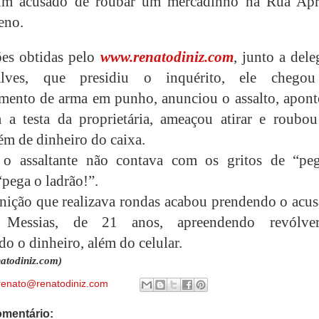
um acusado de roubar um mercadinho na Rua Apr
eno.
es obtidas pelo
www.renatodiniz.com
, junto a del
Alves, que presidiu o inquérito, ele chego
imento de arma em punho, anunciou o assalto, apont
 a testa da proprietária, ameaçou atirar e roubo
lém de dinheiro do caixa.
 o assaltante não contava com os gritos de “pe
“pega o ladrão!”.
ição que realizava rondas acabou prendendo o acus
o Messias, de 21 anos, apreendendo revólve
do o dinheiro, além do celular.
atodiniz.com)
renato@renatodiniz.com
mentário: