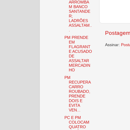
ARROMBA
M BANCO
SANTANDE
R;
LADRÕES
ASSALTAM..
.
Postagem
PM PRENDE
EM
Assinar:
Post
FLAGRANT
E ACUSADO
DE
ASSALTAR
MERCADIN
HO
PM
RECUPERA
CARRO
ROUBADO,
PRENDE
DOIS E
EVITA
VEN...
PC E PM
COLOCAM
QUATRO