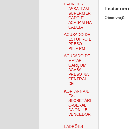
LADRÕES
Postar um 
ASSALTAM
SUPERMER
Observação: 
CADO E
ACABAM NA
CADEIA
ACUSADO DE
ESTUPRO É
PRESO
PELA PM
ACUSADO DE
MATAR
GARÇOM
ACABA
PRESO NA
CENTRAL
DE ...
KOFI ANNAN,
EX-
SECRETÁRI
O-GERAL
DA ONU E
VENCEDOR
...
LADRÕES