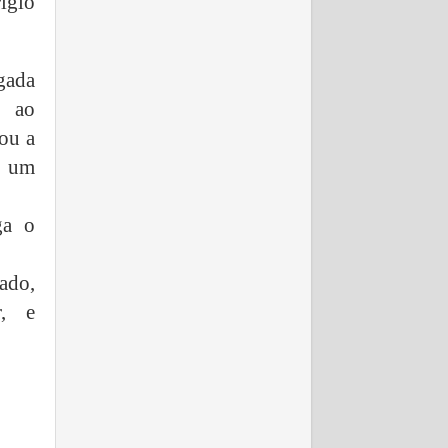
ígio
egada
u ao
ou a
u um
ga o
ado,
r, e