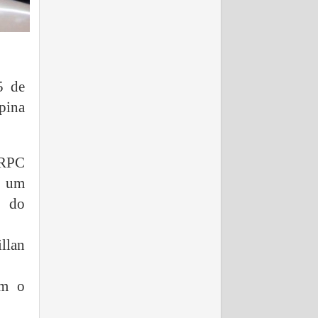
5 de
pina
SRPC
e um
e do
llan
om o