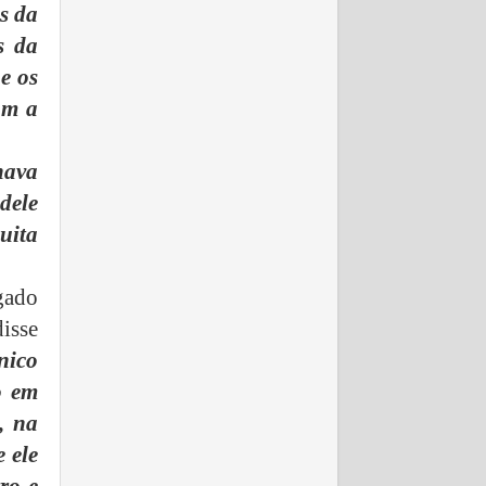
s da
s da
e os
am a
hava
 dele
uita
gado
isse
nico
o em
, na
e ele