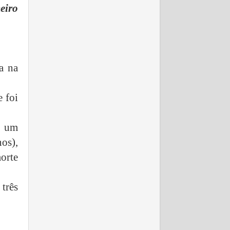
eiro
a na
 foi
u um
os),
orte
três