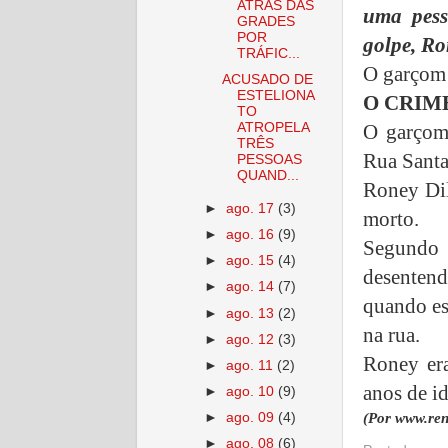
ATRÁS DAS
uma pess
GRADES
POR
golpe, Ro
TRÁFIC...
O garçom 
ACUSADO DE
ESTELIONA
O CRIM
TO
O garçom 
ATROPELA
TRÊS
Rua Santa
PESSOAS
QUAND...
Roney Dil
►
ago. 17
(3)
morto.
►
ago. 16
(9)
Segundo 
►
ago. 15
(4)
desentend
►
ago. 14
(7)
quando es
►
ago. 13
(2)
na rua.
►
ago. 12
(3)
Roney era
►
ago. 11
(2)
anos de i
►
ago. 10
(9)
►
ago. 09
(4)
(Por www.ren
►
ago. 08
(6)