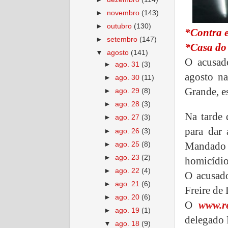
►
novembro
(143)
►
outubro
(130)
*Contra 
►
setembro
(147)
*Casa do 
▼
agosto
(141)
O acusad
►
ago. 31
(3)
agosto n
►
ago. 30
(11)
Grande, es
►
ago. 29
(8)
►
ago. 28
(3)
Na tarde 
►
ago. 27
(3)
para dar
►
ago. 26
(3)
Mandado 
►
ago. 25
(8)
►
ago. 23
(2)
homicídio
►
ago. 22
(4)
O acusado
►
ago. 21
(6)
Freire de
►
ago. 20
(6)
O
www.r
►
ago. 19
(1)
delegado 
▼
ago. 18
(9)