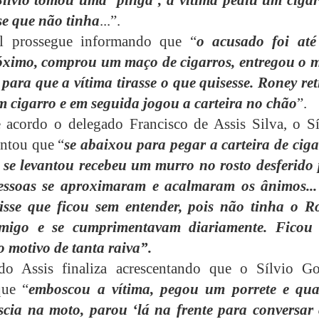
 Sílvio tomou uma ‘pinga’, a vítima pediu um cigar
sse que não tinha
...”.
al prossegue informando que “
o acusado foi at
róximo, comprou um maço de cigarros, entregou o 
) para que a vítima tirasse o que quisesse. Roney re
 cigarro e em seguida jogou a carteira no chão
”.
 acordo o delegado Francisco de Assis Silva, o Sí
ntou que “
se abaixou para pegar a carteira de ciga
se levantou recebeu um murro no rosto desferido 
Pessoas se aproximaram e acalmaram os ânimos...
disse que ficou sem entender, pois não tinha o R
migo e se cumprimentavam diariamente. Ficou
o motivo de tanta raiva”.
do Assis finaliza acrescentando que o Sílvio G
que “
emboscou a vítima, pegou um porrete e qu
scia na moto, parou ‘lá na frente para conversar