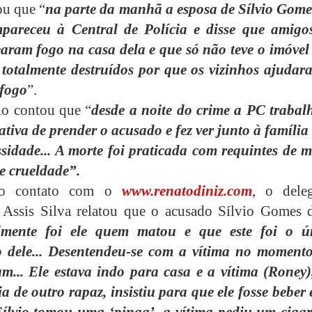
ou que “
na parte da manhã a esposa de Sílvio Gome
mpareceu à Central de Polícia e disse que amigo
earam fogo na casa dela e que só não teve o imóvel 
 totalmente destruídos por que os vizinhos ajudar
 fogo
”.
o contou que “
desde a noite do crime a PC trabal
ativa de prender o acusado e fez ver junto à família
ssidade... A morte foi praticada com requintes de m
 e crueldade”.
 o contato com o
www.renatodiniz.com
, o dele
 Assis Silva relatou que o acusado Sílvio Gomes d
lmente foi ele quem matou e que este foi o ú
o dele... Desentendeu-se com a vítima no moment
m... Ele estava indo para casa e a vítima (Roney)
 de outro rapaz, insistiu para que ele fosse beber 