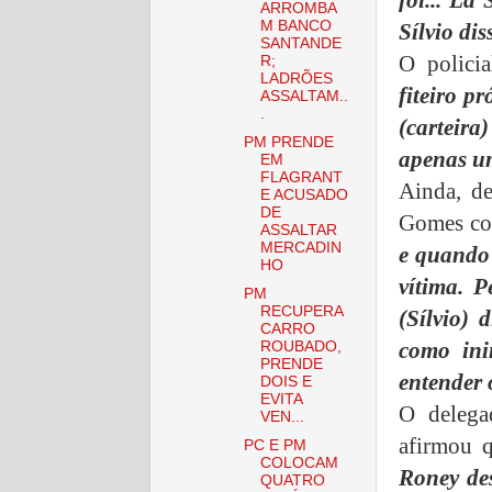
foi... Lá
ARROMBA
M BANCO
Sílvio di
SANTANDE
O polici
R;
LADRÕES
fiteiro p
ASSALTAM..
.
(carteira
PM PRENDE
apenas um
EM
FLAGRANT
Ainda, de
E ACUSADO
DE
Gomes co
ASSALTAR
MERCADIN
e quando 
HO
vítima. 
PM
RECUPERA
(Sílvio) 
CARRO
como ini
ROUBADO,
PRENDE
entender 
DOIS E
EVITA
O delega
VEN...
afirmou 
PC E PM
COLOCAM
Roney de
QUATRO