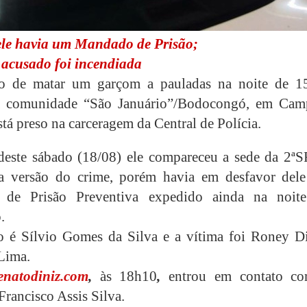
ele havia um Mandado de Prisão;
acusado foi incendiada
o de matar um garçom a pauladas na noite de 1
a comunidade “São Januário”/Bodocongó, em Cam
tá preso na carceragem da Central de Polícia.
deste sábado (18/08) ele compareceu a sede da 2ª
 a versão do crime, porém havia em desfavor del
de Prisão Preventiva expedido ainda na noit
.
 é Sílvio Gomes da Silva e a vítima foi Roney Di
 Lima.
enatodiniz.com
,
às 18h10
,
entrou em contato c
Francisco Assis Silva.