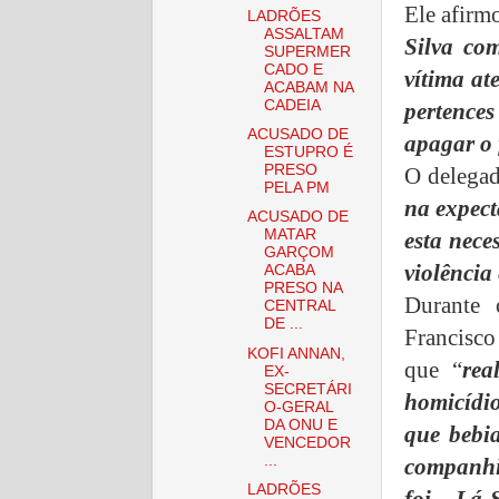
Ele afirm
LADRÕES
ASSALTAM
Silva co
SUPERMER
CADO E
vítima at
ACABAM NA
CADEIA
pertences
ACUSADO DE
apagar o
ESTUPRO É
PRESO
O delegad
PELA PM
na expect
ACUSADO DE
MATAR
esta nece
GARÇOM
violência
ACABA
PRESO NA
Durante
CENTRAL
DE ...
Francisco
KOFI ANNAN,
que “
rea
EX-
SECRETÁRI
homicídi
O-GERAL
DA ONU E
que bebia
VENCEDOR
...
companhia
LADRÕES