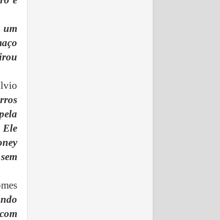
ro e
é um
maço
tirou
lvio
rros
pela
 Ele
oney
 sem
omes
ando
 com