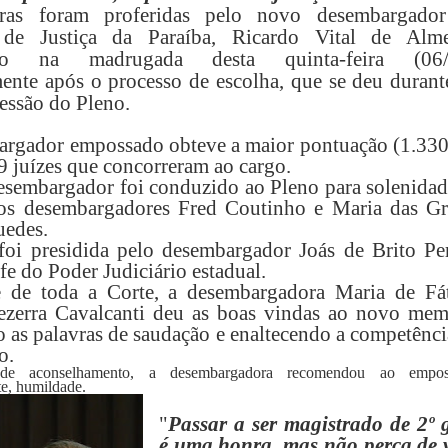
ras foram proferidas pelo novo desembargado
 de Justiça da Paraíba, Ricardo Vital de Alme
do na madrugada desta quinta-feira (06/
ente após o processo de escolha, que se deu durant
sessão do Pleno.
rgador empossado obteve a maior pontuação (1.330
19 juízes que concorreram ao cargo.
sembargador foi conduzido ao Pleno para solenidad
los desembargadores Fred Coutinho e Maria das Gr
uedes.
foi presidida pelo desembargador Joás de Brito Per
fe do Poder Judiciário estadual.
de toda a Corte, a desembargadora Maria de Fá
ezerra Cavalcanti deu as boas vindas ao novo mem
o as palavras de saudação e enaltecendo a competênc
o.
 aconselhamento, a desembargadora recomendou ao empos
te, humildade.
"
P
assar a ser magistrado de 2º 
é uma honra, mas não perca de v