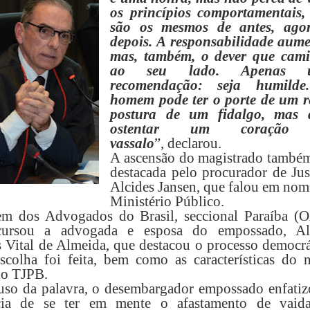
os princípios comportamentais,
são os mesmos de antes, ago
depois.
A responsabilidade aume
mas, também, o dever que cam
ao seu lado.
Apenas 
recomendação: seja humild
homem pode ter o porte de um re
postura de um fidalgo, mas 
ostentar um coração
vassalo
”,
declarou.
A ascensão do magistrado também
destacada pelo procurador de Just
Alcides Jansen, que falou em nom
Ministério Público.
em dos Advogados do Brasil, seccional Paraíba (
cursou a advogada e esposa do empossado, Al
 Vital de Almeida, que destacou o processo democrá
colha foi feita, bem como as características do 
o TJPB.
uso da palavra, o desembargador empossado enfatiz
cia de se ter em mente o afastamento de vaida