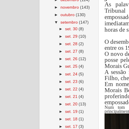
As palav
►
novembro
(143)
Tribunal
►
outubro
(130)
empossa
imediatam
▼
setembro
(147)
horas de 
►
set. 30
(8)
►
set. 29
(10)
O desemba
►
set. 28
(2)
entre os 
►
set. 27
(8)
O novo de
posse pe
►
set. 26
(12)
Morais G
►
set. 25
(4)
A sessão 
►
set. 24
(5)
Filho, che
►
set. 23
(6)
Em nome 
Morais B
►
set. 22
(4)
proferind
►
set. 21
(4)
empossad
►
set. 20
(13)
Num tom de
principalmen
►
set. 19
(1)
►
set. 18
(1)
►
set. 17
(3)