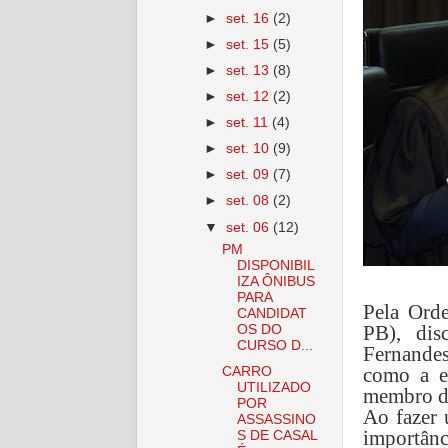
►
set. 16
(2)
►
set. 15
(5)
►
set. 13
(8)
►
set. 12
(2)
►
set. 11
(4)
►
set. 10
(9)
►
set. 09
(7)
►
set. 08
(2)
▼
set. 06
(12)
PM
DISPONIBIL
IZA ÔNIBUS
PARA
Pela Ord
CANDIDAT
PB), dis
OS DO
CURSO D...
Fernandes
como a es
CARRO
UTILIZADO
membro d
POR
Ao fazer 
ASSASSINO
importân
S DE CASAL