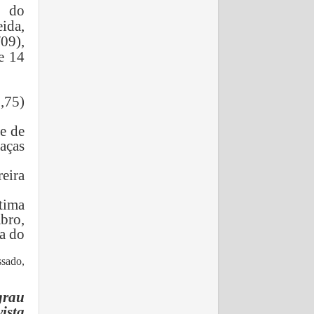
r do
ida,
09),
e 14
,75)
e de
aças
eira
tima
bro,
ia do
sado,
grau
ista