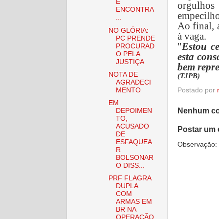
É
orgulhos
ENCONTRA
empecilho
...
Ao final,
NO GLÓRIA:
à vaga.
PC PRENDE
"
E
stou c
PROCURAD
O PELA
esta cons
JUSTIÇA
bem repre
NOTA DE
(TJPB)
AGRADECI
MENTO
Postado por
EM
Nenhum co
DEPOIMEN
TO,
ACUSADO
Postar um 
DE
ESFAQUEA
Observação: 
R
BOLSONAR
O DISS...
PRF FLAGRA
DUPLA
COM
ARMAS EM
BR NA
OPERAÇÃO