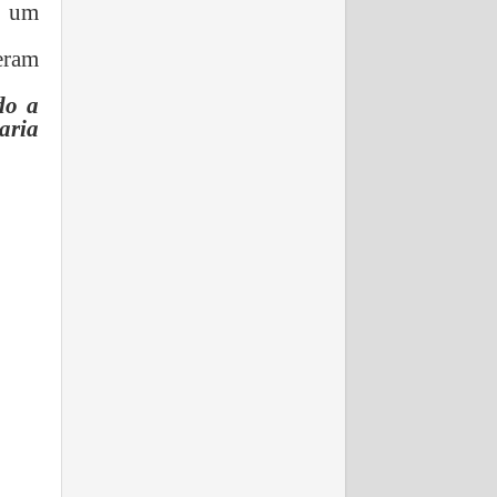
m um
eram
do a
taria