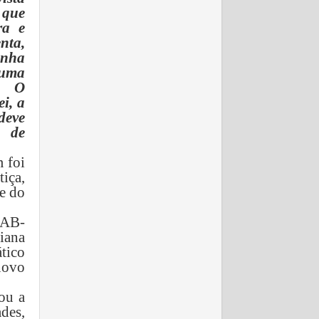
 que
ra e
nta,
inha
uma
e.
O
i, a
deve
 de
 foi
iça,
e do
OAB-
iana
tico
novo
ou a
des,