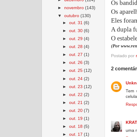
Os bandid
►
novembro
(143)
Os aparel
▼
outubro
(130)
Eles fora
►
out. 31
(6)
A dupla f
►
out. 30
(6)
O estabele
►
out. 29
(4)
(Por www.ren
►
out. 28
(4)
►
out. 27
(1)
Postado por
►
out. 26
(3)
2 comentár
►
out. 25
(12)
►
out. 24
(2)
Unk
►
out. 23
(12)
Tem 
►
out. 22
(2)
celul
►
out. 21
(2)
Resp
►
out. 20
(7)
►
out. 19
(1)
KRA
►
out. 18
(5)
uma r
►
out. 17
(1)