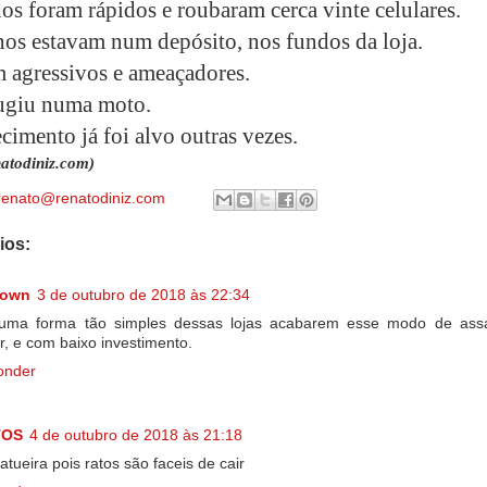
os foram rápidos e roubaram cerca vinte celulares.
hos estavam num depósito, nos fundos da loja.
m agressivos e ameaçadores.
ugiu numa moto.
cimento já foi alvo outras vezes.
atodiniz.com)
renato@renatodiniz.com
ios:
nown
3 de outubro de 2018 às 22:34
uma forma tão simples dessas lojas acabarem esse modo de assa
ar, e com baixo investimento.
onder
TOS
4 de outubro de 2018 às 21:18
atueira pois ratos são faceis de cair