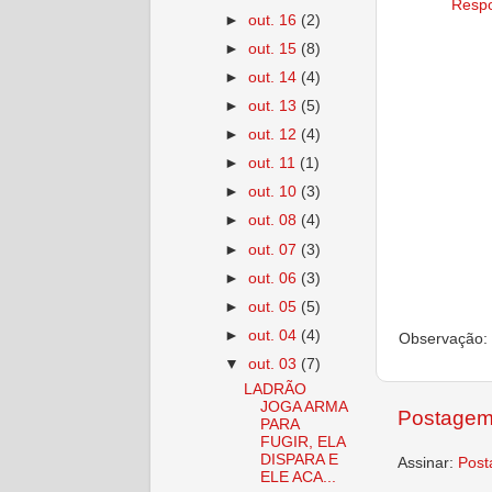
Resp
►
out. 16
(2)
►
out. 15
(8)
►
out. 14
(4)
►
out. 13
(5)
►
out. 12
(4)
►
out. 11
(1)
►
out. 10
(3)
►
out. 08
(4)
►
out. 07
(3)
►
out. 06
(3)
►
out. 05
(5)
►
out. 04
(4)
Observação: 
▼
out. 03
(7)
LADRÃO
JOGA ARMA
Postagem
PARA
FUGIR, ELA
DISPARA E
Assinar:
Post
ELE ACA...