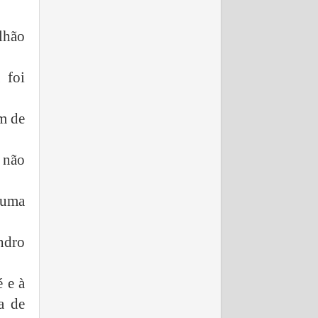
lhão
 foi
m de
 não
 uma
ndro
 e à
a de