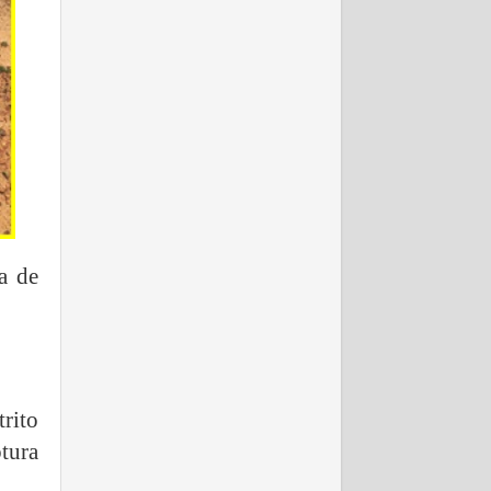
a de
rito
tura