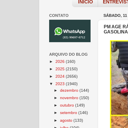
INÍCIO
ENTREVIS
CONTATO
SÁBADO, 11
PM AGE R
GASOLINA
ARQUIVO DO BLOG
►
2026
(160)
►
2025
(2150)
►
2024
(2656)
▼
2023
(1940)
►
dezembro
(144)
►
novembro
(150)
►
outubro
(149)
►
setembro
(146)
►
agosto
(133)
►
julho
(104)