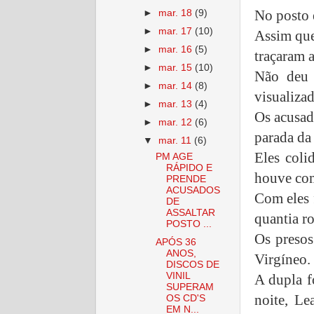
No posto 
►
mar. 18
(9)
►
mar. 17
(10)
Assim que
►
mar. 16
(5)
traçaram a
►
mar. 15
(10)
Não deu 
►
mar. 14
(8)
visualiza
►
mar. 13
(4)
Os acusad
►
mar. 12
(6)
parada da
▼
mar. 11
(6)
Eles coli
PM AGE
RÁPIDO E
houve com
PRENDE
ACUSADOS
Com eles 
DE
ASSALTAR
quantia r
POSTO ...
Os preso
APÓS 36
ANOS,
Virgíneo.
DISCOS DE
VINIL
A dupla f
SUPERAM
noite, L
OS CD'S
EM N...