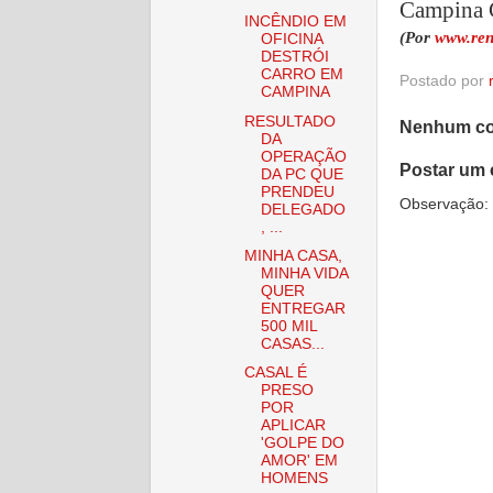
Campina 
INCÊNDIO EM
(Por
www.ren
OFICINA
DESTRÓI
CARRO EM
Postado por
CAMPINA
RESULTADO
Nenhum co
DA
OPERAÇÃO
Postar um 
DA PC QUE
PRENDEU
Observação: 
DELEGADO
, ...
MINHA CASA,
MINHA VIDA
QUER
ENTREGAR
500 MIL
CASAS...
CASAL É
PRESO
POR
APLICAR
'GOLPE DO
AMOR' EM
HOMENS