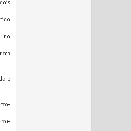
dois
tido
a no
 uma
do e
cro-
cro-