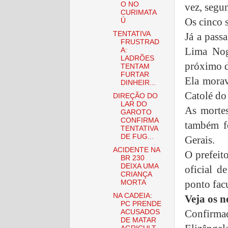
O NO
vez, segu
CURIMATA
Os cinco 
Ú
TENTATIVA
Já a pass
FRUSTRAD
Lima Nog
A:
LADRÕES
próximo d
TENTAM
FURTAR
Ela morav
DINHEIR...
Catolé do
DIREÇÃO DO
LAR DO
As morte
GAROTO
CONFIRMA
também f
TENTATIVA
DE FUG...
Gerais.
ACIDENTE NA
O prefeit
BR 230
DEIXA UMA
oficial d
CRIANÇA
ponto facu
MORTA
NA CADEIA:
Veja os 
PC PRENDE
Confirmad
ACUSADOS
DE MATAR