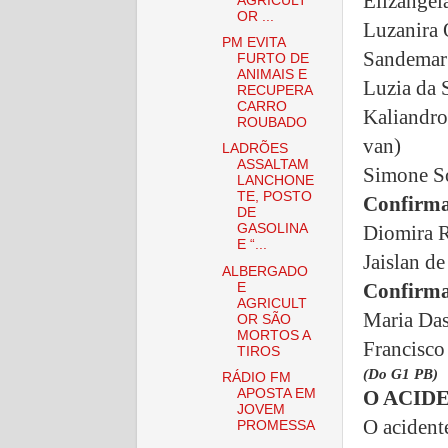
Elizângel
AGRICULT
OR ...
Luzanira 
PM EVITA
Sandemar P
FURTO DE
ANIMAIS E
Luzia da 
RECUPERA
CARRO
Kaliandro
ROUBADO
van)
LADRÕES
ASSALTAM
Simone So
LANCHONE
TE, POSTO
Confirma
DE
Diomira R
GASOLINA
E “...
Jaislan d
ALBERGADO
Confirmad
E
AGRICULT
Maria Das
OR SÃO
MORTOS A
Francisco
TIROS
(Do G1 PB)
RÁDIO FM
APOSTA EM
O ACID
JOVEM
O acident
PROMESSA