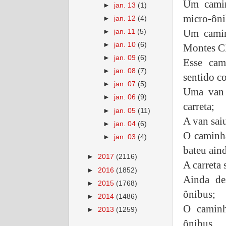
Um camin
►
jan. 13
(1)
micro-ôni
►
jan. 12
(4)
Um camin
►
jan. 11
(5)
►
jan. 10
(6)
Montes Cl
►
jan. 09
(6)
Esse cam
►
jan. 08
(7)
sentido co
►
jan. 07
(5)
Uma van 
►
jan. 06
(9)
carreta;
►
jan. 05
(11)
A van sai
►
jan. 04
(6)
O caminh
►
jan. 03
(4)
bateu aind
►
2017
(2116)
A carreta 
►
2016
(1852)
Ainda de
►
2015
(1768)
ônibus;
►
2014
(1486)
O caminh
►
2013
(1259)
ônibus.