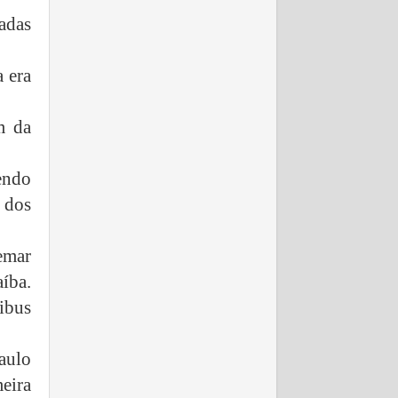
adas
 era
m da
endo
 dos
emar
íba.
nibus
aulo
eira