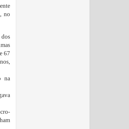
ente
, no
 dos
timas
de 67
nos,
o na
gava
cro-
nham