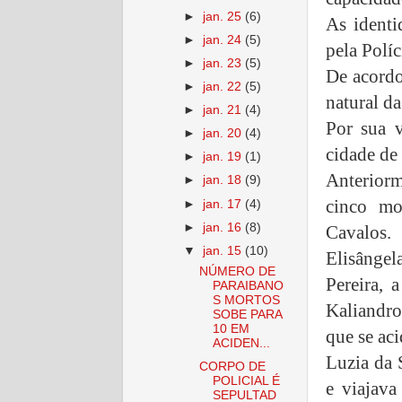
►
jan. 25
(6)
As identi
►
jan. 24
(5)
pela Políc
►
jan. 23
(5)
De acordo
►
jan. 22
(5)
natural da
►
jan. 21
(4)
Por sua 
►
jan. 20
(4)
cidade de
►
jan. 19
(1)
Anteriorm
►
jan. 18
(9)
cinco mo
►
jan. 17
(4)
►
jan. 16
(8)
Cavalos.
▼
jan. 15
(10)
Elisânge
NÚMERO DE
Pereira, 
PARAIBANO
S MORTOS
Kaliandro
SOBE PARA
10 EM
que se ac
ACIDEN...
Luzia da 
CORPO DE
POLICIAL É
e viajava
SEPULTAD