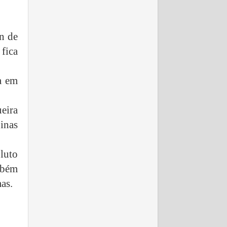
an de
fica
a em
eira
inas
 luto
mbém
as.